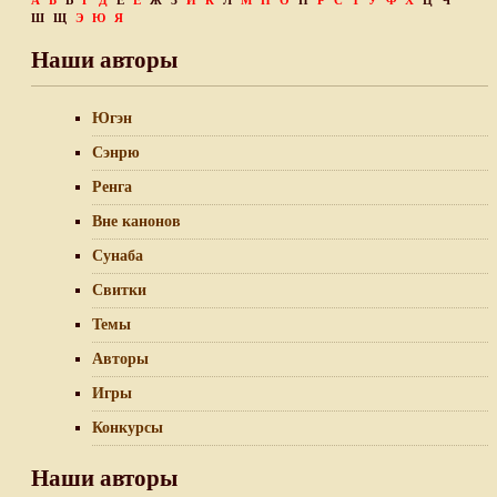
А
Б
В
Г
Д
Е
Ё
Ж
З
И
К
Л
М
Н
О
П
Р
С
Т
У
Ф
Х
Ц
Ч
Ш
Щ
Э
Ю
Я
Наши авторы
Югэн
Сэнрю
Ренга
Вне канонов
Сунаба
Свитки
Темы
Авторы
Игры
Конкурсы
Наши авторы