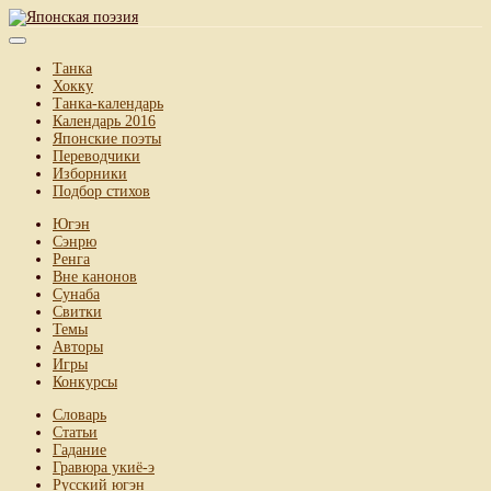
Танка
Хокку
Танка-календарь
Календарь 2016
Японские поэты
Переводчики
Изборники
Подбор стихов
Югэн
Сэнрю
Ренга
Вне канонов
Сунаба
Свитки
Темы
Авторы
Игры
Конкурсы
Словарь
Статьи
Гадание
Гравюра укиё-э
Русский югэн