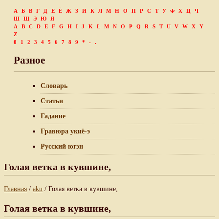
А
Б
В
Г
Д
Е
Ё
Ж
З
И
К
Л
М
Н
О
П
Р
С
Т
У
Ф
Х
Ц
Ч
Ш
Щ
Э
Ю
Я
A
B
C
D
E
F
G
H
I
J
K
L
M
N
O
P
Q
R
S
T
U
V
W
X
Y
Z
0
1
2
3
4
5
6
7
8
9
*
-
.
Разное
Словарь
Статьи
Гадание
Гравюра укиё-э
Русский югэн
Голая ветка в кувшине,
Главная
/
aku
/ Голая ветка в кувшине,
Голая ветка в кувшине,