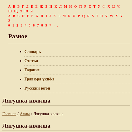
А
Б
В
Г
Д
Е
Ё
Ж
З
И
К
Л
М
Н
О
П
Р
С
Т
У
Ф
Х
Ц
Ч
Ш
Щ
Э
Ю
Я
A
B
C
D
E
F
G
H
I
J
K
L
M
N
O
P
Q
R
S
T
U
V
W
X
Y
Z
0
1
2
3
4
5
6
7
8
9
*
-
.
Разное
Словарь
Статьи
Гадание
Гравюра укиё-э
Русский югэн
Лягушка-квакша
Главная
/
Алим
/ Лягушка-квакша
Лягушка-квакша