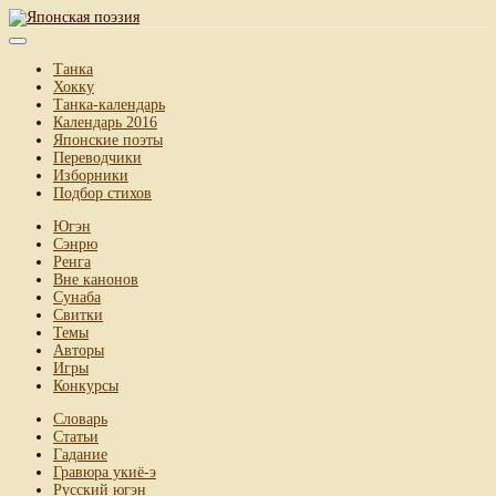
Танка
Хокку
Танка-календарь
Календарь 2016
Японские поэты
Переводчики
Изборники
Подбор стихов
Югэн
Сэнрю
Ренга
Вне канонов
Сунаба
Свитки
Темы
Авторы
Игры
Конкурсы
Словарь
Статьи
Гадание
Гравюра укиё-э
Русский югэн