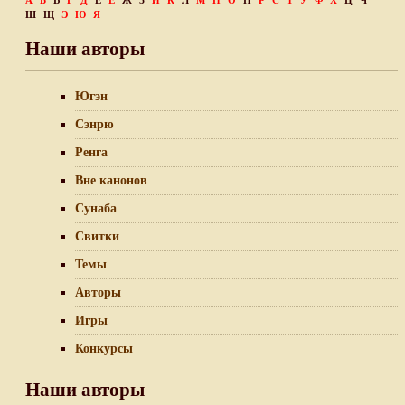
А
Б
В
Г
Д
Е
Ё
Ж
З
И
К
Л
М
Н
О
П
Р
С
Т
У
Ф
Х
Ц
Ч
Ш
Щ
Э
Ю
Я
Наши авторы
Югэн
Сэнрю
Ренга
Вне канонов
Сунаба
Свитки
Темы
Авторы
Игры
Конкурсы
Наши авторы