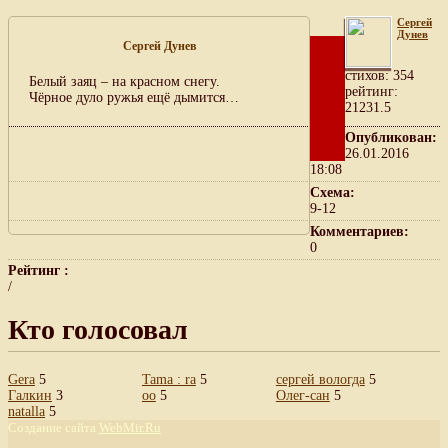
Сергей
Дунев
Сергей Дунев
cтихов: 354
Белый заяц – на красном снегу.
рейтинг:
Чёрное дуло ружья ещё дымится…
21231.5
Опубликован:
26.01.2016
18:08
Схема:
9-12
Комментариев:
0
Рейтинг :
/
Кто голосовал
Gera
5
Tama : ra
5
сергей вологда
5
Галкин
3
oo
5
Олег-сан
5
natalla
5
Создание сайта
WebMir.Ru