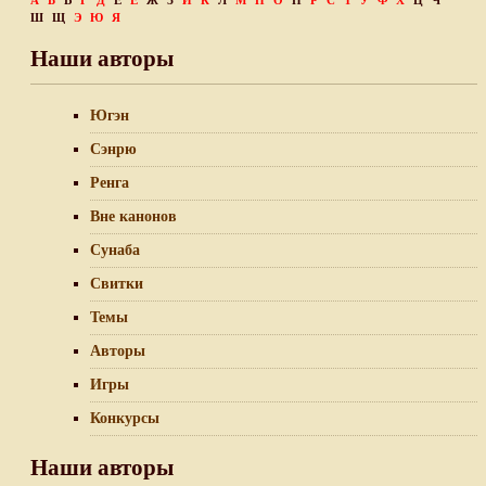
А
Б
В
Г
Д
Е
Ё
Ж
З
И
К
Л
М
Н
О
П
Р
С
Т
У
Ф
Х
Ц
Ч
Ш
Щ
Э
Ю
Я
Наши авторы
Югэн
Сэнрю
Ренга
Вне канонов
Сунаба
Свитки
Темы
Авторы
Игры
Конкурсы
Наши авторы