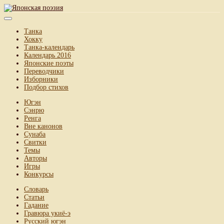
Танка
Хокку
Танка-календарь
Календарь 2016
Японские поэты
Переводчики
Изборники
Подбор стихов
Югэн
Сэнрю
Ренга
Вне канонов
Сунаба
Свитки
Темы
Авторы
Игры
Конкурсы
Словарь
Статьи
Гадание
Гравюра укиё-э
Русский югэн