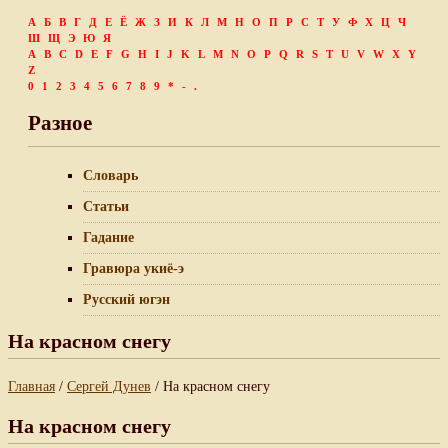
А
Б
В
Г
Д
Е
Ё
Ж
З
И
К
Л
М
Н
О
П
Р
С
Т
У
Ф
Х
Ц
Ч
Ш
Щ
Э
Ю
Я
A
B
C
D
E
F
G
H
I
J
K
L
M
N
O
P
Q
R
S
T
U
V
W
X
Y
Z
0
1
2
3
4
5
6
7
8
9
*
-
.
Разное
Словарь
Статьи
Гадание
Гравюра укиё-э
Русский югэн
На красном снегу
Главная
/
Сергей Дунев
/ На красном снегу
На красном снегу