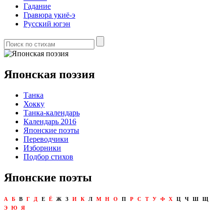
Гадание
Гравюра укиё-э
Русский югэн
Японская поэзия
Танка
Хокку
Танка-календарь
Календарь 2016
Японские поэты
Переводчики
Изборники
Подбор стихов
Японские поэты
А
Б
В
Г
Д
Е
Ё
Ж
З
И
К
Л
М
Н
О
П
Р
С
Т
У
Ф
Х
Ц
Ч
Ш
Щ
Э
Ю
Я