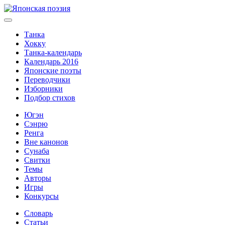
Танка
Хокку
Танка-календарь
Календарь 2016
Японские поэты
Переводчики
Изборники
Подбор стихов
Югэн
Сэнрю
Ренга
Вне канонов
Сунаба
Свитки
Темы
Авторы
Игры
Конкурсы
Словарь
Статьи