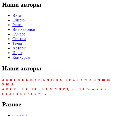
Наши авторы
Югэн
Сэнрю
Ренга
Вне канонов
Сунаба
Свитки
Темы
Авторы
Игры
Конкурсы
Наши авторы
А
Б
В
Г
Д
Е
Ё
Ж
З
И
К
Л
М
Н
О
П
Р
С
Т
У
Ф
Х
Ц
Ч
Ш
Щ
Э
Ю
Я
A
B
C
D
E
F
G
H
I
J
K
L
M
N
O
P
Q
R
S
T
U
V
W
X
Y
Z
0
1
2
3
4
5
6
7
8
9
*
-
.
Разное
Словарь