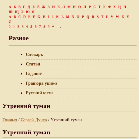
А
Б
В
Г
Д
Е
Ё
Ж
З
И
К
Л
М
Н
О
П
Р
С
Т
У
Ф
Х
Ц
Ч
Ш
Щ
Э
Ю
Я
A
B
C
D
E
F
G
H
I
J
K
L
M
N
O
P
Q
R
S
T
U
V
W
X
Y
Z
0
1
2
3
4
5
6
7
8
9
*
-
.
Разное
Словарь
Статьи
Гадание
Гравюра укиё-э
Русский югэн
Утренний туман
Главная
/
Сергей Дунев
/ Утренний туман
Утренний туман