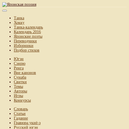
Танка
Хокку
Танка-календарь
Календарь 2016
Японские поэты
Переводчики
Изборники
Подбор стихов
Югэн
Сэнрю
Ренга
Вне канонов
Сунаба
Свитки
Темы
Авторы
Игры
Конкурсы
Словарь
Статьи
Гадание
Гравюра укиё-э
Русский югэн