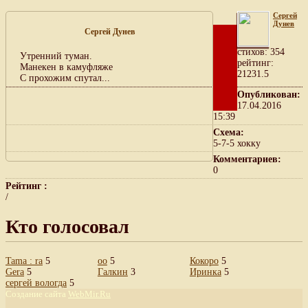
Сергей
Дунев
Сергей Дунев
cтихов: 354
Утренний туман.
рейтинг:
Манекен в камуфляже
21231.5
С прохожим спутал...
Опубликован:
17.04.2016
15:39
Схема:
5-7-5 хокку
Комментариев:
0
Рейтинг :
/
Кто голосовал
Tama : ra
5
oo
5
Кокоро
5
Gera
5
Галкин
3
Иринка
5
сергей вологда
5
Создание сайта
WebMir.Ru