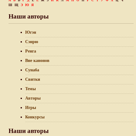
А
Б
В
Г
Д
Е
Ё
Ж
З
И
К
Л
М
Н
О
П
Р
С
Т
У
Ф
Х
Ц
Ч
Ш
Щ
Э
Ю
Я
Наши авторы
Югэн
Сэнрю
Ренга
Вне канонов
Сунаба
Свитки
Темы
Авторы
Игры
Конкурсы
Наши авторы