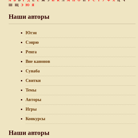
А
Б
В
Г
Д
Е
Ё
Ж
З
И
К
Л
М
Н
О
П
Р
С
Т
У
Ф
Х
Ц
Ч
Ш
Щ
Э
Ю
Я
Наши авторы
Югэн
Сэнрю
Ренга
Вне канонов
Сунаба
Свитки
Темы
Авторы
Игры
Конкурсы
Наши авторы