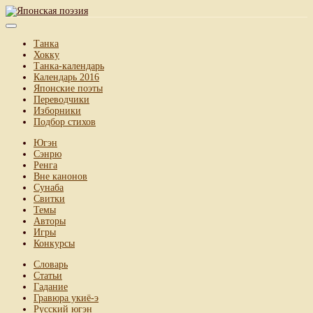
Танка
Хокку
Танка-календарь
Календарь 2016
Японские поэты
Переводчики
Изборники
Подбор стихов
Югэн
Сэнрю
Ренга
Вне канонов
Сунаба
Свитки
Темы
Авторы
Игры
Конкурсы
Словарь
Статьи
Гадание
Гравюра укиё-э
Русский югэн