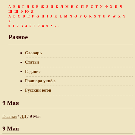
А
Б
В
Г
Д
Е
Ё
Ж
З
И
К
Л
М
Н
О
П
Р
С
Т
У
Ф
Х
Ц
Ч
Ш
Щ
Э
Ю
Я
A
B
C
D
E
F
G
H
I
J
K
L
M
N
O
P
Q
R
S
T
U
V
W
X
Y
Z
0
1
2
3
4
5
6
7
8
9
*
-
.
Разное
Словарь
Статьи
Гадание
Гравюра укиё-э
Русский югэн
9 Мая
Главная
/
ЛД
/ 9 Мая
9 Мая