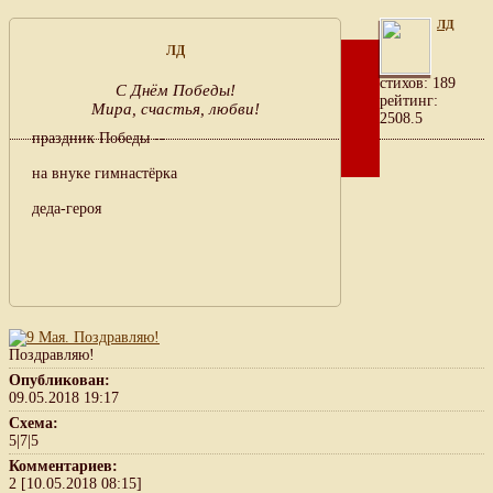
ЛД
ЛД
cтихов: 189
С Днём Победы!
рейтинг:
Мира, счастья, любви!
2508.5
праздник Победы --
на внуке гимнастёрка
деда-героя
Поздравляю!
Опубликован:
09.05.2018 19:17
Схема:
5|7|5
Комментариев:
2 [10.05.2018 08:15]