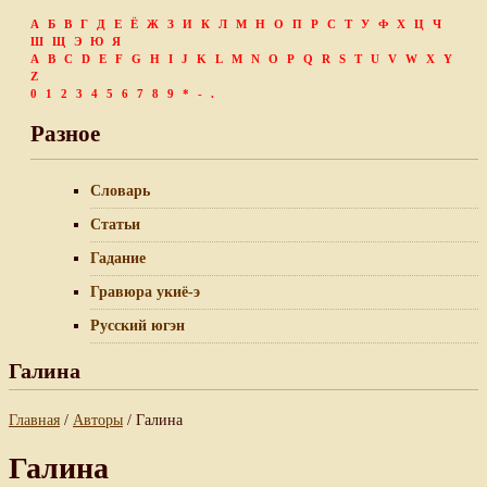
А
Б
В
Г
Д
Е
Ё
Ж
З
И
К
Л
М
Н
О
П
Р
С
Т
У
Ф
Х
Ц
Ч
Ш
Щ
Э
Ю
Я
A
B
C
D
E
F
G
H
I
J
K
L
M
N
O
P
Q
R
S
T
U
V
W
X
Y
Z
0
1
2
3
4
5
6
7
8
9
*
-
.
Разное
Словарь
Статьи
Гадание
Гравюра укиё-э
Русский югэн
Галина
Главная
/
Авторы
/ Галина
Галина