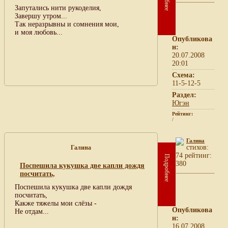
Запутались нити рукоделия,
Завершу утром...
Так неразрывны и сомнения мои,
и моя любовь...
Опубликова
н:
20.07.2008
20:01
Схема:
11-5-12-5
Раздел:
Югэн
Рейтинг:
/
Галина
cтихов:
Галина
74 рейтинг:
Подробнее
380
Поспешила кукушка две капли дождя
посчитать,
Поспешила кукушка две капли дождя
посчитать,
Какже тяжелы мои слёзы -
Опубликова
Не отдам...
н:
16.07.2008