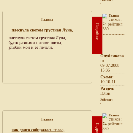
/
Галина
cтихов:
Галина
74 рейтинг:
Подробнее
380
плеснула светом грустная Луна,
плеснула светом грустная Луна,
будто разными нитями шиты,
улыбки мои и её печали.
Опубликова
н:
09.07.2008
15:36
Схема:
10-10-11
Раздел:
Югэн
Рейтинг:
/
Галина
cтихов:
Галина
74 рейтинг:
Подробнее
380
как долго собиралась гроза,