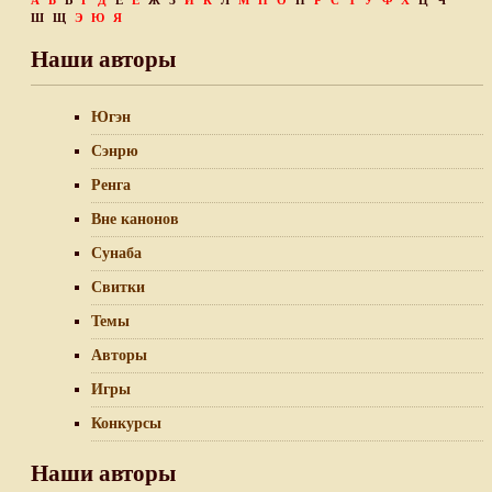
А
Б
В
Г
Д
Е
Ё
Ж
З
И
К
Л
М
Н
О
П
Р
С
Т
У
Ф
Х
Ц
Ч
Ш
Щ
Э
Ю
Я
Наши авторы
Югэн
Сэнрю
Ренга
Вне канонов
Сунаба
Свитки
Темы
Авторы
Игры
Конкурсы
Наши авторы