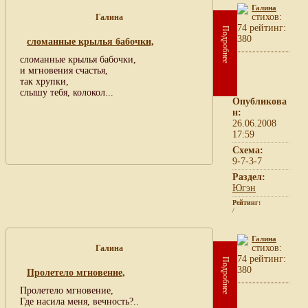
Галина
cтихов:
Галина
74 рейтинг:
Подробнее
380
сломанные крылья бабочки,
сломанные крылья бабочки,
и мгновения счастья,
так хрупки,
слышу тебя, колокол...
Опубликова
н:
26.06.2008
17:59
Схема:
9-7-3-7
Раздел:
Югэн
Рейтинг:
/
Галина
cтихов:
Галина
74 рейтинг:
Подробнее
380
Пролетело мгновение,
Пролетело мгновение,
Где насила меня, вечность?..