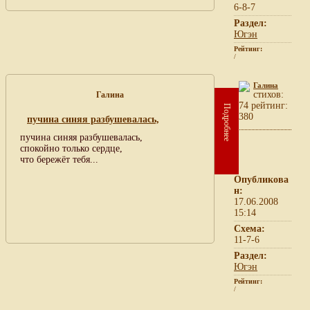
6-8-7
Раздел:
Югэн
Рейтинг:
/
Галина
cтихов:
Галина
74 рейтинг:
Подробнее
380
пучина синяя разбушевалась,
пучина синяя разбушевалась,
спокойно только сердце,
что бережёт тебя...
Опубликова
н:
17.06.2008
15:14
Схема:
11-7-6
Раздел:
Югэн
Рейтинг:
/