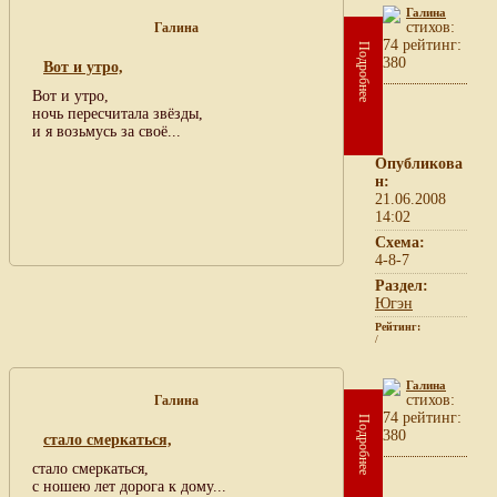
Галина
cтихов:
Галина
74 рейтинг:
Подробнее
380
Вот и утро,
Вот и утро,
ночь пересчитала звёзды,
и я возьмусь за своё...
Опубликова
н:
21.06.2008
14:02
Схема:
4-8-7
Раздел:
Югэн
Рейтинг:
/
Галина
cтихов:
Галина
74 рейтинг:
Подробнее
380
стало смеркаться,
стало смеркаться,
с ношею лет дорога к дому...