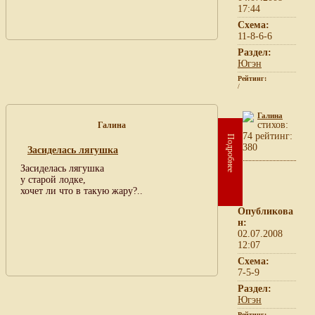
17:44
Схема:
11-8-6-6
Раздел:
Югэн
Рейтинг:
/
Галина
cтихов:
Галина
74 рейтинг:
Подробнее
380
Засиделась лягушка
Засиделась лягушка
у старой лодке,
хочет ли что в такую жару?..
Опубликова
н:
02.07.2008
12:07
Схема:
7-5-9
Раздел:
Югэн
Рейтинг: