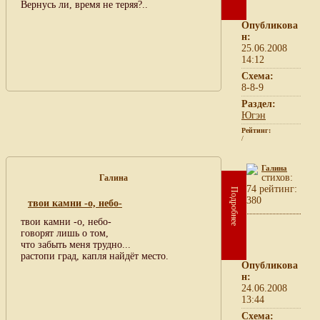
Вернусь ли, время не теряя?..
Опубликова
н:
25.06.2008
14:12
Схема:
8-8-9
Раздел:
Югэн
Рейтинг:
/
Галина
cтихов:
Галина
74 рейтинг:
Подробнее
380
твои камни -о, небо-
твои камни -о, небо-
говорят лишь о том,
что забыть меня трудно...
растопи град, капля найдёт место.
Опубликова
н:
24.06.2008
13:44
Схема: