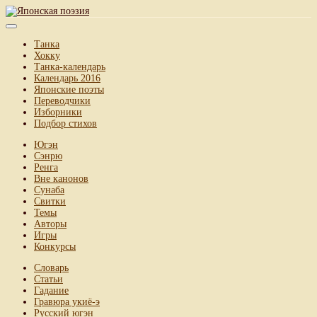
Танка
Хокку
Танка-календарь
Календарь 2016
Японские поэты
Переводчики
Изборники
Подбор стихов
Югэн
Сэнрю
Ренга
Вне канонов
Сунаба
Свитки
Темы
Авторы
Игры
Конкурсы
Словарь
Статьи
Гадание
Гравюра укиё-э
Русский югэн