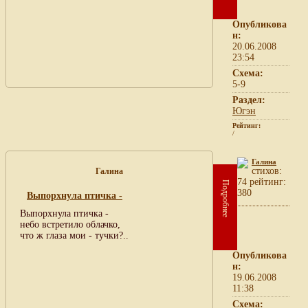
Опубликова
н:
20.06.2008
23:54
Схема:
5-9
Раздел:
Югэн
Рейтинг:
/
Галина
cтихов:
Галина
74 рейтинг:
Подробнее
380
Выпорхнула птичка -
Выпорхнула птичка -
небо встретило облачко,
что ж глаза мои - тучки?..
Опубликова
н:
19.06.2008
11:38
Схема: