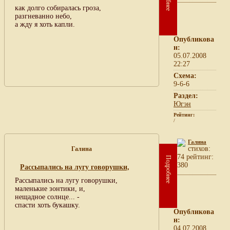
как долго собиралась гроза,
разгневанно небо,
а жду я хоть капли.
Опубликова
н:
05.07.2008
22:27
Схема:
9-6-6
Раздел:
Югэн
Рейтинг:
/
Галина
cтихов:
Галина
74 рейтинг:
Подробнее
380
Рассыпались на лугу говорушки,
Рассыпались на лугу говорушки,
маленькие зонтики, и,
нещадное солнце... -
спасти хоть букашку.
Опубликова
н:
04.07.2008