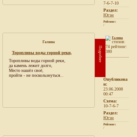
7-6-7-10
Раздел:
Югэн
Рейтинг:
/
Галина
cтихов:
Галина
74 рейтинг:
Подробнее
380
Торопливы воды горной реки,
Торопливы воды горной реки,
да камень лежит долго,
Место нашёл своё,
пройти - не поскользнуться...
Опубликова
н:
23.06.2008
00:47
Схема:
10-7-6-7
Раздел:
Югэн
Рейтинг:
/