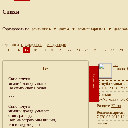
Стихи
Сортировать по:
рейтингу▲
▼
дате▲
▼
комментариям▲
▼
дате к
страницы:
предыдущая
следующая
...
15
16
17
18
19
20
21
22
23
24
25
26
27
28
..
Lee
cтихов: 
Lee
Подробнее
Окно лачуги
зимний дождь умывает...
Опубликован:
Не смыть свет в окне!
20.02.2013 12:13
Схема:
***
5-7-5 хокку |5-7-
Раздел:
Югэн
Окно лачуги
зимний дождь умывает,
Комментариев:
огонь разведу...
7 [20.02.2013 12:1
Нет, не согреть мне вишни,
Рейтинг:
что в саду леденеют
/