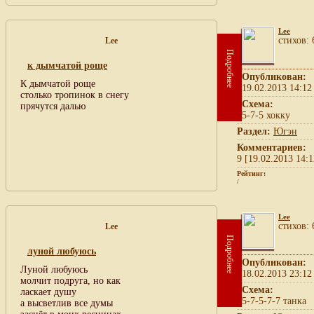
Lee
cтихов: 
Lee
Подробнее
к дымчатой роще
Опубликован:
К дымчатой роще
19.02.2013 14:12
столько тропинок в снегу
Схема:
прячутся далью
5-7-5 хокку
Раздел:
Югэн
Комментариев:
9 [19.02.2013 14:1
Рейтинг:
/
Lee
cтихов: 
Lee
Подробнее
луной любуюсь
Опубликован:
Луной любуюсь
18.02.2013 23:12
молчит подруга, но как
Схема:
ласкает душу
5-7-5-7-7 танка
а высветлив все думы