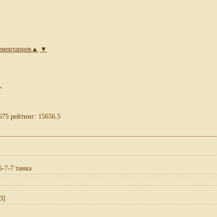
омментариев▲
▼
.
675 рейтинг: 15656.5
5-7-7 танка
3]