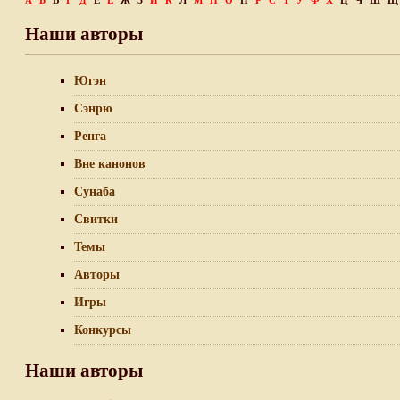
А
Б
В
Г
Д
Е
Ё
Ж
З
И
К
Л
М
Н
О
П
Р
С
Т
У
Ф
Х
Ц
Ч
Ш
Щ
Наши авторы
Югэн
Сэнрю
Ренга
Вне канонов
Сунаба
Свитки
Темы
Авторы
Игры
Конкурсы
Наши авторы