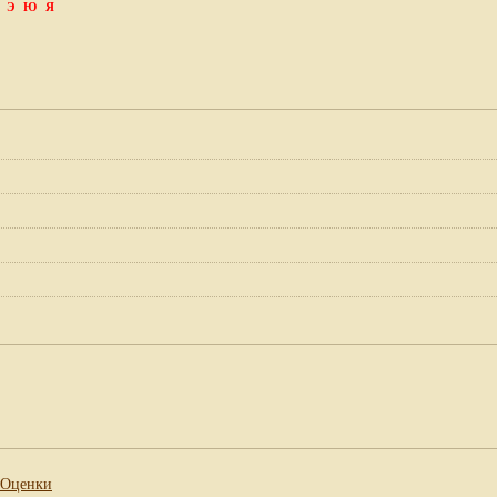
Э
Ю
Я
Оценки