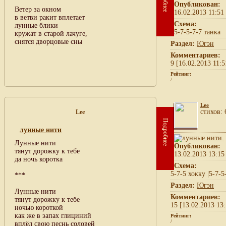
Опубликован:
Ветер за окном
16.02.2013 11:51
в ветви ракит вплетает
Схема:
лунные блики
5-7-5-7-7 танка
кружат в старой лачуге,
снятся дворцовые сны
Раздел:
Югэн
Комментариев:
9 [16.02.2013 11:5
Рейтинг:
/
Lee
cтихов: 
Lee
Подробнее
лунные нити
Лунные нити
Опубликован:
тянут дорожку к тебе
13.02.2013 13:15
да ночь коротка
Схема:
5-7-5 хокку |5-7-5
***
Раздел:
Югэн
Лунные нити
Комментариев:
тянут дорожку к тебе
15 [13.02.2013 13:
ночью короткой
как же в запах глициний
Рейтинг:
/
вплёл свою песнь соловей