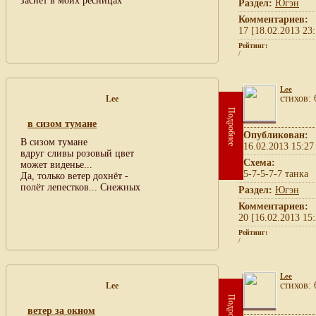
заснёт в моих ресницах
Раздел:
Югэн
Комментариев:
17 [18.02.2013 23:
Рейтинг:
/
Lee
cтихов: 
Lee
Подробнее
в сизом тумане
Опубликован:
В сизом тумане
16.02.2013 15:27
вдруг сливы розовый цвет
Схема:
может виденье...
5-7-5-7-7 танка
Да, только ветер дохнёт -
полёт лепестков... Снежных
Раздел:
Югэн
Комментариев:
20 [16.02.2013 15:
Рейтинг:
/
Lee
cтихов: 
Lee
Подробнее
ветер за окном