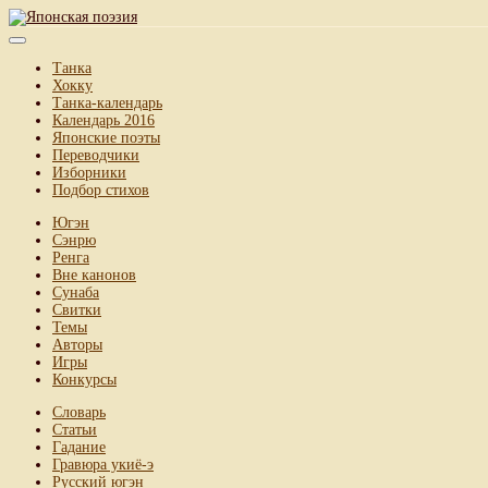
Танка
Хокку
Танка-календарь
Календарь 2016
Японские поэты
Переводчики
Изборники
Подбор стихов
Югэн
Сэнрю
Ренга
Вне канонов
Сунаба
Свитки
Темы
Авторы
Игры
Конкурсы
Словарь
Статьи
Гадание
Гравюра укиё-э
Русский югэн