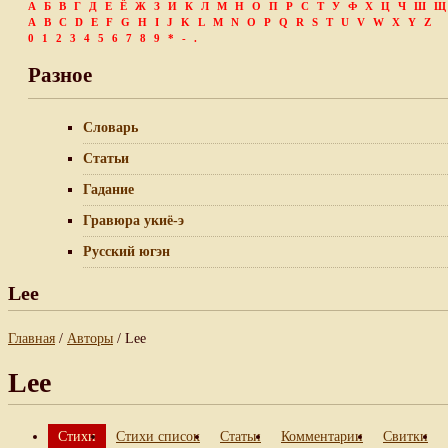
А
Б
В
Г
Д
Е
Ё
Ж
З
И
К
Л
М
Н
О
П
Р
С
Т
У
Ф
Х
Ц
Ч
Ш
Щ
A
B
C
D
E
F
G
H
I
J
K
L
M
N
O
P
Q
R
S
T
U
V
W
X
Y
Z
0
1
2
3
4
5
6
7
8
9
*
-
.
Разное
Словарь
Статьи
Гадание
Гравюра укиё-э
Русский югэн
Lee
Главная
/
Авторы
/ Lee
Lee
Стихи
Стихи список
Статьи
Комментарии
Свитки