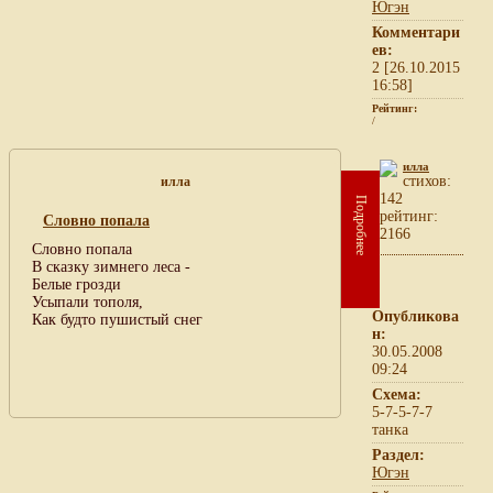
Югэн
Комментари
ев:
2 [26.10.2015
16:58]
Рейтинг:
/
илла
cтихов:
илла
142
Подробнее
рейтинг:
Словно попала
2166
Словно попала
В сказку зимнего леса -
Белые грозди
Усыпали тополя,
Опубликова
Как будто пушистый снег
н:
30.05.2008
09:24
Схема:
5-7-5-7-7
танка
Раздел:
Югэн