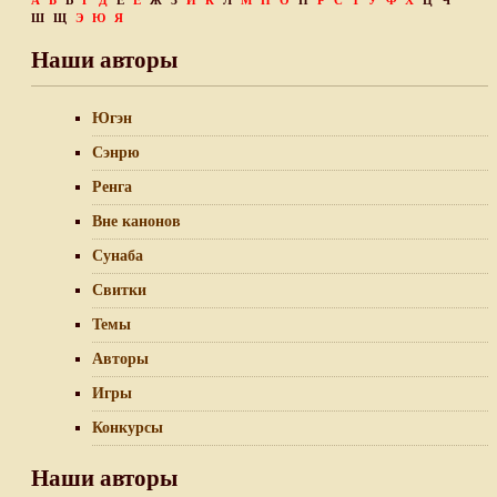
А
Б
В
Г
Д
Е
Ё
Ж
З
И
К
Л
М
Н
О
П
Р
С
Т
У
Ф
Х
Ц
Ч
Ш
Щ
Э
Ю
Я
Наши авторы
Югэн
Сэнрю
Ренга
Вне канонов
Сунаба
Свитки
Темы
Авторы
Игры
Конкурсы
Наши авторы