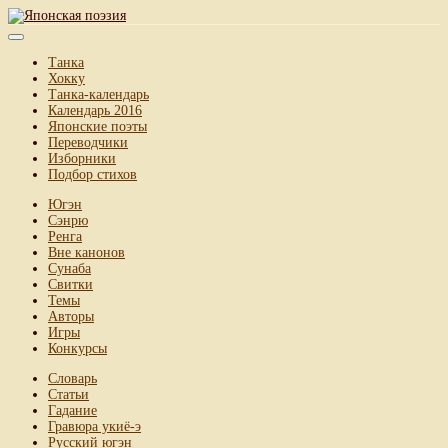
Танка
Хокку
Танка-календарь
Календарь 2016
Японские поэты
Переводчики
Изборники
Подбор стихов
Югэн
Сэнрю
Ренга
Вне канонов
Сунаба
Свитки
Темы
Авторы
Игры
Конкурсы
Словарь
Статьи
Гадание
Гравюра укиё-э
Русский югэн