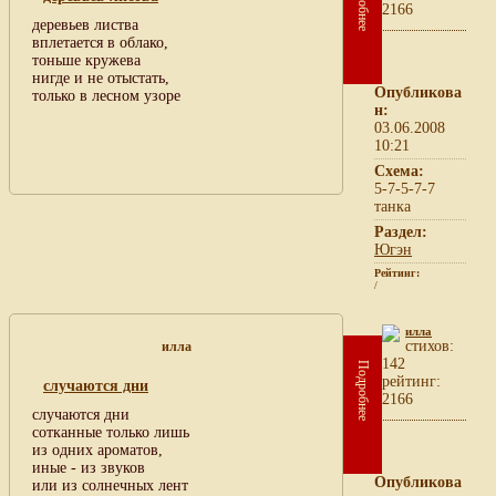
Подробнее
2166
деревьев листва
вплетается в облако,
тоньше кружева
нигде и не отыстать,
Опубликова
только в лесном узоре
н:
03.06.2008
10:21
Схема:
5-7-5-7-7
танка
Раздел:
Югэн
Рейтинг:
/
илла
cтихов:
илла
142
Подробнее
рейтинг:
случаются дни
2166
случаются дни
сотканные только лишь
из одних ароматов,
иные - из звуков
Опубликова
или из солнечных лент