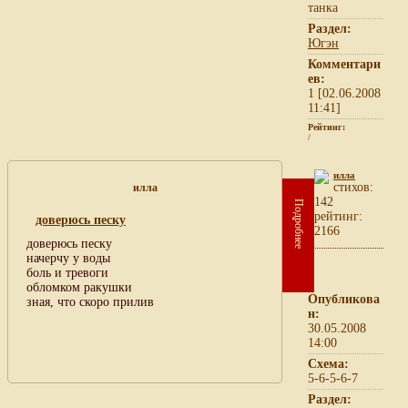
танка
Раздел:
Югэн
Комментари
ев:
1 [02.06.2008
11:41]
Рейтинг:
/
илла
cтихов:
илла
142
Подробнее
рейтинг:
доверюсь песку
2166
доверюсь песку
начерчу у воды
боль и тревоги
обломком ракушки
Опубликова
зная, что скоро прилив
н:
30.05.2008
14:00
Схема:
5-6-5-6-7
Раздел: