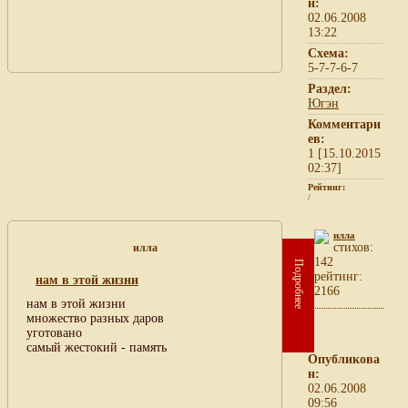
н:
02.06.2008
13:22
Схема:
5-7-7-6-7
Раздел:
Югэн
Комментари
ев:
1 [15.10.2015
02:37]
Рейтинг:
/
илла
cтихов:
илла
142
Подробнее
рейтинг:
нам в этой жизни
2166
нам в этой жизни
множество разных даров
уготовано
самый жестокий - память
Опубликова
н:
02.06.2008
09:56