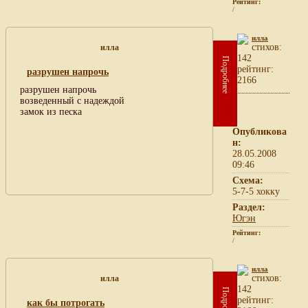
Рейтинг:
/
илла
cтихов:
илла
142
Подробнее
рейтинг:
разрушен напрочь
2166
разрушен напрочь
возведенный с надеждой
замок из песка
Опубликова
н:
28.05.2008
09:46
Схема:
5-7-5 хокку
Раздел:
Югэн
Рейтинг:
/
илла
cтихов:
илла
142
Подробнее
рейтинг:
как бы потрогать