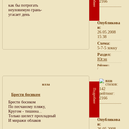
2166
как бы потрогать
неуловимую грань-
угасает день
Опубликова
н:
26.05.2008
15:38
Схема:
5-7-5 хокку
Раздел:
Югэн
Рейтинг:
/
илла
cтихов:
илла
142
Подробнее
рейтинг:
Брести босиком
2166
Брести босиком
По песчаному пляжу,
Кругом - тишина...
Только шелест прохладный
Опубликова
И миражи облаков
н:
26.05.2008