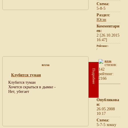
Схема:
5-8-5
Раздел:
Югэн
Комментари
ев:
2 [26.10.2015
16:47]
Рейтинг:
/
илла
cтихов:
илла
142
Подробнее
рейтинг:
Клубится туман
2166
Клубится туман
Хочется скрыться в дымке -
Нет, убегает
Опубликова
н:
26.05.2008
10:17
Схема:
5-7-5 хокку