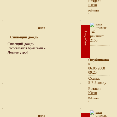
Раздел:
Югэн
Рейтинг:
/
илла
cтихов:
илла
142
Подробнее
рейтинг:
Сияющий дождь
2166
Сияющий дождь
Расссыпался брызгами -
Летнее утро!
Опубликова
н:
06.06.2008
09:25
Схема:
5-7-5 хокку
Раздел:
Югэн
Рейтинг:
/
илла
cтихов:
илла