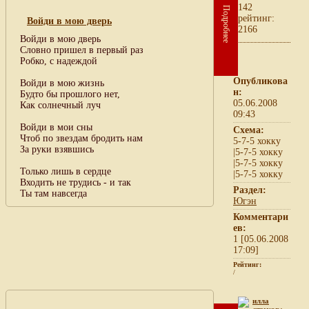
142
Подробнее
рейтинг:
Войди в мою дверь
2166
Войди в мою дверь
Словно пришел в первый раз
Робко, с надеждой
Опубликова
Войди в мою жизнь
н:
Будто бы прошлого нет,
05.06.2008
Как солнечный луч
09:43
Войди в мои сны
Схема:
Чтоб по звездам бродить нам
5-7-5 хокку
За руки взявшись
|5-7-5 хокку
|5-7-5 хокку
Только лишь в сердце
|5-7-5 хокку
Входить не трудись - и так
Раздел:
Ты там навсегда
Югэн
Комментари
ев:
1 [05.06.2008
17:09]
Рейтинг:
/
илла