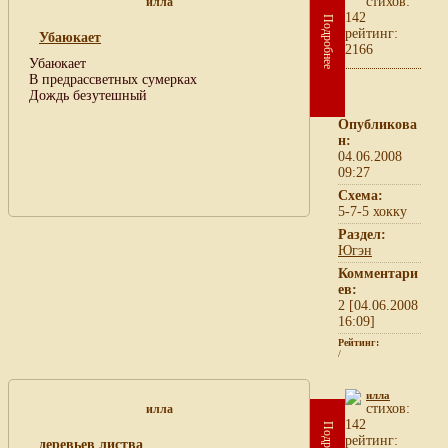
cтихов:
илла
142
Подробнее
рейтинг:
Убаюкает
2166
Убаюкает
В предрассветных сумерках
Дождь безутешный
Опубликова
н:
04.06.2008
09:27
Схема:
5-7-5 хокку
Раздел:
Югэн
Комментари
ев:
2 [04.06.2008
16:09]
Рейтинг:
/
илла
cтихов:
илла
142
рейтинг:
деревьев листва