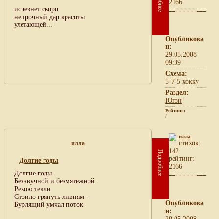
2166
исчезнет скоро
непрочный дар красоты
улетающей...
Опубликова
н:
29.05.2008
09:39
Схема:
5-7-5 хокку
Раздел:
Югэн
Рейтинг:
/
илла
cтихов:
илла
142
Подробнее
рейтинг:
Долгие годы
2166
Долгие годы
Беззвучной и безмятежной
Рекою текли
Стоило грянуть ливням -
Опубликова
Бурлящий умчал поток
н:
29.05.2008