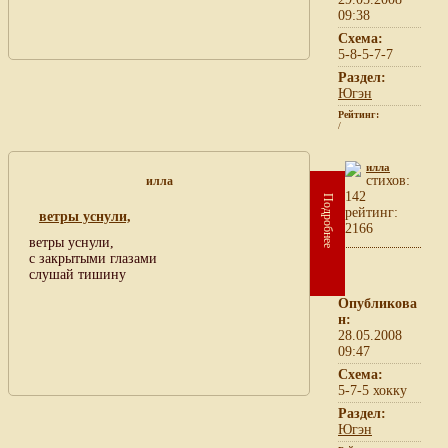
09:38
Схема:
5-8-5-7-7
Раздел:
Югэн
Рейтинг:
/
илла
cтихов:
илла
142
Подробнее
рейтинг:
ветры уснули,
2166
ветры уснули,
с закрытыми глазами
слушай тишину
Опубликова
н:
28.05.2008
09:47
Схема:
5-7-5 хокку
Раздел:
Югэн