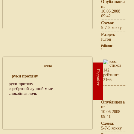
Опубликова
н:
10.06.2008
09:42
Схема:
5-7-5 хокку
Раздел:
Югэн
Рейтинг:
/
илла
cтихов:
илла
142
Подробнее
рейтинг:
руки протяну
2166
руки протяну
серебряной лунной мгле -
спокойная ночь
Опубликова
н:
10.06.2008
09:41
Схема:
5-7-5 хокку