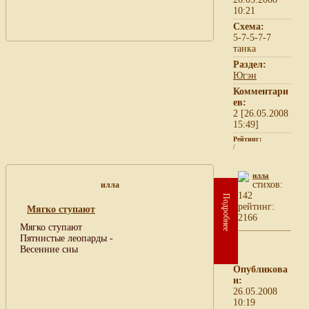
10:21
Схема:
5-7-5-7-7
танка
Раздел:
Югэн
Комментари
ев:
2 [26.05.2008
15:49]
Рейтинг:
/
илла
cтихов:
илла
142
Подробнее
рейтинг:
Мягко ступают
2166
Мягко ступают
Пятнистые леопарды -
Весенние сны
Опубликова
н:
26.05.2008
10:19