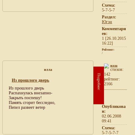
Схема:
5-7-5-7
Раздел:
Югэн
Комментари
ев:
1 [26.10.2015
16:22]
Рейтинг:
/
илла
cтихов:
илла
142
Подробнее
рейтинг:
Из прошлого дверь
2166
Из прошлого дверь
Распахнулась внезапно-
Закрыть поспешу!
Память сгорит бесследно,
Опубликова
Пепел развеет ветер
н:
02.06.2008
09:41
Схема:
5-7-5-7-7