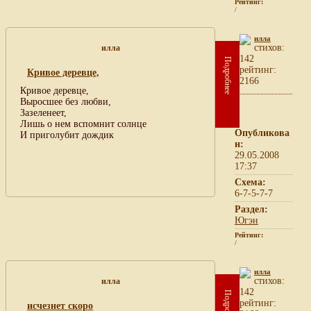
Рейтинг:
/
илла
cтихов:
илла
142
Подробнее
рейтинг:
Кривое деревце,
2166
Кривое деревце,
Выросшее без любви,
Зазеленеет,
Лишь о нем вспомнит солнце
Опубликова
И приголубит дождик
н:
29.05.2008
17:37
Схема:
6-7-5-7-7
Раздел:
Югэн
Рейтинг:
/
илла
cтихов:
илла
142
Подробнее
рейтинг:
исчезнет скоро