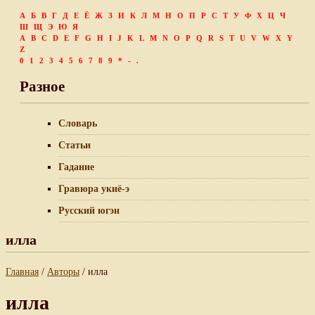
А
Б
В
Г
Д
Е
Ё
Ж
З
И
К
Л
М
Н
О
П
Р
С
Т
У
Ф
Х
Ц
Ч
Ш
Щ
Э
Ю
Я
A
B
C
D
E
F
G
H
I
J
K
L
M
N
O
P
Q
R
S
T
U
V
W
X
Y
Z
0
1
2
3
4
5
6
7
8
9
*
-
.
Разное
Словарь
Статьи
Гадание
Гравюра укиё-э
Русский югэн
илла
Главная
/
Авторы
/ илла
илла