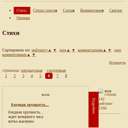
Стихи
Стихи список
Статьи
Комментарии
Свитки
Оценки
Стихи
Сортировать по:
рейтингу▲
▼
дате▲
▼
комментариям▲
▼
дате
комментариев▲
▼
Встряхнуть
страницы:
предыдущая
следующая
1
2
3
4
5
6
7
8
илла
cтихов:
илла
142
Подробнее
рейтинг:
бледная хрупкость...
2166
бледная хрупкость...
ждет вечернего часа
ветка жасмина