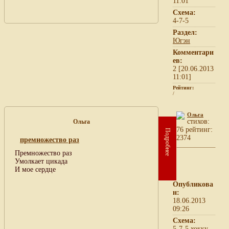
11:01
Схема:
4-7-5
Раздел:
Югэн
Комментари
ев:
2 [20.06.2013
11:01]
Рейтинг:
/
Ольга
cтихов:
Ольга
76 рейтинг:
Подробнее
2374
премножество раз
Премножество раз
Умолкает цикада
И мое сердце
Опубликова
н:
18.06.2013
09:26
Схема:
5-7-5 хокку