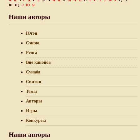
А
Б
В
Г
Д
Е
Ё
Ж
З
И
К
Л
М
Н
О
П
Р
С
Т
У
Ф
Х
Ц
Ч
Ш
Щ
Э
Ю
Я
Наши авторы
Югэн
Сэнрю
Ренга
Вне канонов
Сунаба
Свитки
Темы
Авторы
Игры
Конкурсы
Наши авторы