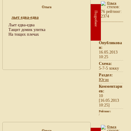
Ольга
cтихов:
Ольга
76 рейтинг:
Подробнее
2374
льет едва-едва
Льет едва-едва
Тащит домик улитка
На тощих плечах
Опубликова
н:
16.05.2013
10:25
Схема:
5-7-5 хокку
Раздел:
Югэн
Комментари
ев:
10
[16.05.2013
10:25]
Рейтинг:
/
Ольга
cтихов:
Ольга