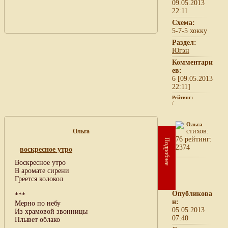
09.05.2013
22:11
Схема:
5-7-5 хокку
Раздел:
Югэн
Комментари
ев:
6 [09.05.2013
22:11]
Рейтинг:
/
Ольга
cтихов:
Ольга
76 рейтинг:
Подробнее
2374
воскресное утро
Воскресное утро
В аромате сирени
Греется колокол
Опубликова
***
н:
Мерно по небу
05.05.2013
Из храмовой звонницы
07:40
Плывет облако