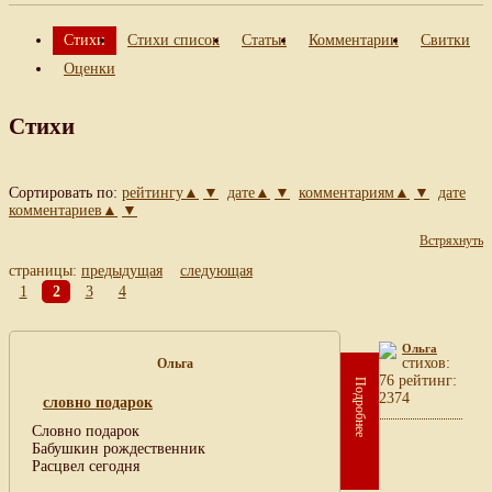
Стихи
Стихи список
Статьи
Комментарии
Свитки
Оценки
Стихи
Сортировать по:
рейтингу▲
▼
дате▲
▼
комментариям▲
▼
дате
комментариев▲
▼
Встряхнуть
страницы:
предыдущая
следующая
1
2
3
4
Ольга
cтихов:
Ольга
76 рейтинг:
Подробнее
2374
словно подарок
Словно подарок
Бабушкин рождественник
Расцвел сегодня