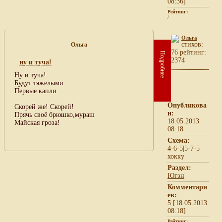
08:36]
Рейтинг:
/
Ольга
cтихов:
Ольга
76 рейтинг:
Подробнее
2374
ну и туча!
Ну и туча!
Будут тяжелыми
Первые капли
Опубликова
Скорей же! Скорей!
н:
Прячь своё брюшко,мураш
18.05.2013
Майская гроза!
08:18
Схема:
4-6-5|5-7-5
хокку
Раздел:
Югэн
Комментари
ев:
5 [18.05.2013
08:18]
Рейтинг: