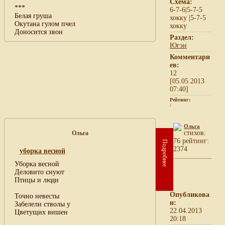
Схема:
***
6-7-6|5-7-5
Белая груша
хокку |5-7-5
Окутана гулом пчел
хокку
Доносится звон
Раздел:
Югэн
Комментари
ев:
12
[05.05.2013
07:40]
Рейтинг:
/
Ольга
cтихов:
Ольга
76 рейтинг:
Подробнее
2374
уборка весной
Уборка весной
Деловито снуют
Птицы и люди
Опубликова
Точно невесты
н:
Забелели стволы у
22.04.2013
Цветущих вишен
20:18