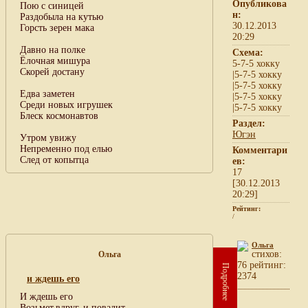
Опубликова
Пою с синицей
н:
Раздобыла на кутью
30.12.2013
Горсть зерен мака
20:29
Давно на полке
Схема:
Ёлочная мишура
5-7-5 хокку
Скорей достану
|5-7-5 хокку
|5-7-5 хокку
Едва заметен
|5-7-5 хокку
Среди новых игрушек
|5-7-5 хокку
Блеск космонавтов
Раздел:
Югэн
Утром увижу
Непременно под елью
Комментари
След от копытца
ев:
17
[30.12.2013
20:29]
Рейтинг:
/
Ольга
cтихов:
Ольга
76 рейтинг:
Подробнее
2374
и ждешь его
И ждешь его
Возьмет,вдруг, и повалит