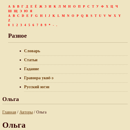
А
Б
В
Г
Д
Е
Ё
Ж
З
И
К
Л
М
Н
О
П
Р
С
Т
У
Ф
Х
Ц
Ч
Ш
Щ
Э
Ю
Я
A
B
C
D
E
F
G
H
I
J
K
L
M
N
O
P
Q
R
S
T
U
V
W
X
Y
Z
0
1
2
3
4
5
6
7
8
9
*
-
.
Разное
Словарь
Статьи
Гадание
Гравюра укиё-э
Русский югэн
Ольга
Главная
/
Авторы
/ Ольга
Ольга