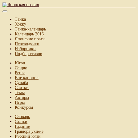
Танка
Хокку
Танка-календарь
Календарь 2016
Японские поэты
Переводчики
Изборники
Подбор стихов
Югэн
Сэнрю
Ренга
Вне канонов
Сунаба
Свитки
Темы
Авторы
Игры
Конкурсы
Словарь
Статьи
Гадание
Гравюра укиё-э
Русский югэн