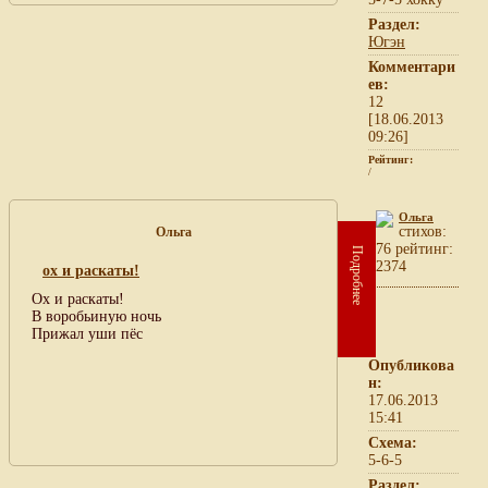
Раздел:
Югэн
Комментари
ев:
12
[18.06.2013
09:26]
Рейтинг:
/
Ольга
cтихов:
Ольга
76 рейтинг:
Подробнее
2374
ох и раскаты!
Ох и раскаты!
В воробьиную ночь
Прижал уши пёс
Опубликова
н:
17.06.2013
15:41
Схема:
5-6-5
Раздел: