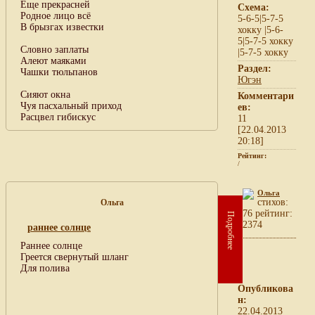
Еще прекрасней
Схема:
Родное лицо всё
5-6-5|5-7-5
В брызгах известки
хокку |5-6-
5|5-7-5 хокку
Словно заплаты
|5-7-5 хокку
Алеют маяками
Раздел:
Чашки тюльпанов
Югэн
Сияют окна
Комментари
Чуя пасхальный приход
ев:
Расцвел гибискус
11
[22.04.2013
20:18]
Рейтинг:
/
Ольга
cтихов:
Ольга
76 рейтинг:
Подробнее
2374
раннее солнце
Раннее солнце
Греется свернутый шланг
Для полива
Опубликова
н:
22.04.2013