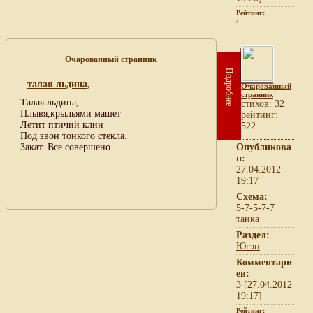
Рейтинг:
/
Очарованный странник
Подробнее
талая льдина,
Очарованный
странник
Талая льдина,
cтихов: 32
Плывя,крыльями машет
рейтинг:
Летит птичий клин
522
Под звон тонкого стекла.
Закат. Все совершено.
Опубликова
н:
27.04.2012
19:17
Схема:
5-7-5-7-7
танка
Раздел:
Югэн
Комментари
ев:
3 [27.04.2012
19:17]
Рейтинг: