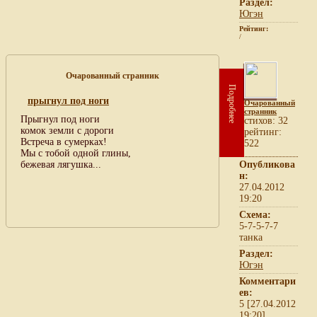
Раздел:
Югэн
Рейтинг:
/
Очарованный странник
Подробнее
прыгнул под ноги
Очарованный
странник
Прыгнул под ноги
cтихов: 32
комок земли с дороги
рейтинг:
Встреча в сумерках!
522
Мы с тобой одной глины,
бежевая лягушка...
Опубликова
н:
27.04.2012
19:20
Схема:
5-7-5-7-7
танка
Раздел:
Югэн
Комментари
ев:
5 [27.04.2012
19:20]