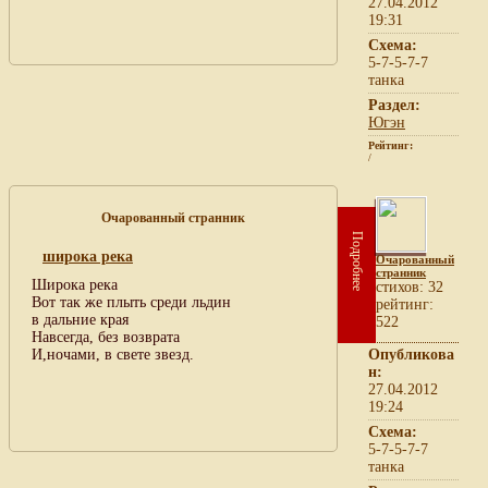
27.04.2012
19:31
Схема:
5-7-5-7-7
танка
Раздел:
Югэн
Рейтинг:
/
Очарованный странник
Подробнее
широка река
Очарованный
странник
Широка река
cтихов: 32
Вот так же плыть среди льдин
рейтинг:
в дальние края
522
Навсегда, без возврата
И,ночами, в свете звезд.
Опубликова
н:
27.04.2012
19:24
Схема:
5-7-5-7-7
танка