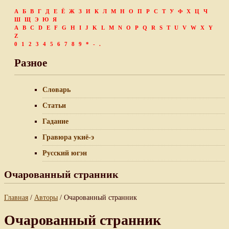
А
Б
В
Г
Д
Е
Ё
Ж
З
И
К
Л
М
Н
О
П
Р
С
Т
У
Ф
Х
Ц
Ч
Ш
Щ
Э
Ю
Я
A
B
C
D
E
F
G
H
I
J
K
L
M
N
O
P
Q
R
S
T
U
V
W
X
Y
Z
0
1
2
3
4
5
6
7
8
9
*
-
.
Разное
Словарь
Статьи
Гадание
Гравюра укиё-э
Русский югэн
Очарованный странник
Главная
/
Авторы
/ Очарованный странник
Очарованный странник