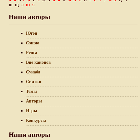
А
Б
В
Г
Д
Е
Ё
Ж
З
И
К
Л
М
Н
О
П
Р
С
Т
У
Ф
Х
Ц
Ч
Ш
Щ
Э
Ю
Я
Наши авторы
Югэн
Сэнрю
Ренга
Вне канонов
Сунаба
Свитки
Темы
Авторы
Игры
Конкурсы
Наши авторы