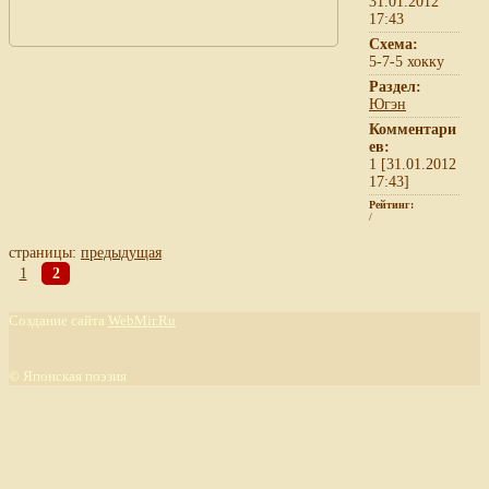
31.01.2012
17:43
Схема:
5-7-5 хокку
Раздел:
Югэн
Комментари
ев:
1 [31.01.2012
17:43]
Рейтинг:
/
страницы:
предыдущая
1
2
Создание сайта
WebMir.Ru
©
Японская поэзия