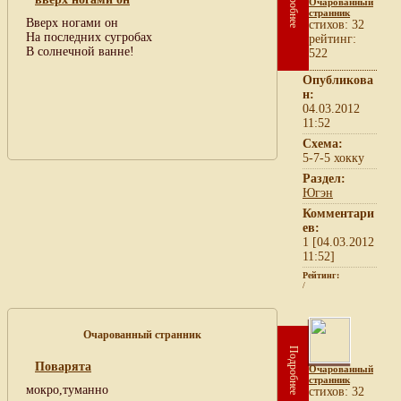
Подробнее
Очарованный
странник
Вверх ногами он
cтихов: 32
На последних сугробах
рейтинг:
В солнечной ванне!
522
Опубликова
н:
04.03.2012
11:52
Схема:
5-7-5 хокку
Раздел:
Югэн
Комментари
ев:
1 [04.03.2012
11:52]
Рейтинг:
/
Очарованный странник
Подробнее
Поварята
Очарованный
странник
мокро,туманно
cтихов: 32