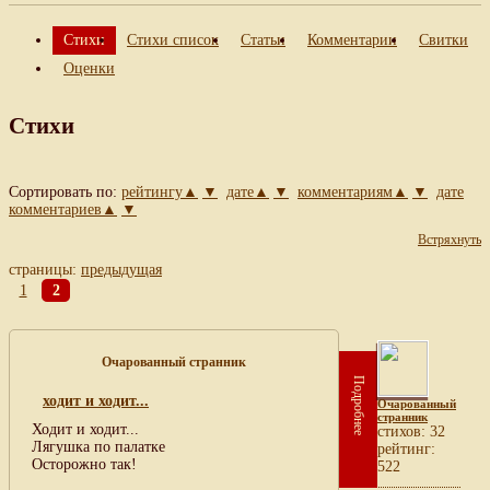
Стихи
Стихи список
Статьи
Комментарии
Свитки
Оценки
Стихи
Сортировать по:
рейтингу▲
▼
дате▲
▼
комментариям▲
▼
дате
комментариев▲
▼
Встряхнуть
страницы:
предыдущая
1
2
Очарованный странник
Подробнее
ходит и ходит...
Очарованный
странник
Ходит и ходит...
cтихов: 32
Лягушка по палатке
рейтинг:
Осторожно так!
522