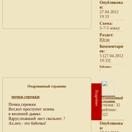
Опубликова
н:
27.04.2012
19:33
Схема:
5-7-5 хокку
Раздел:
Югэн
Комментари
ев:
5 [27.04.2012
19:33]
Рейтинг:
/
Очарованный странник
Подробнее
почки,сережки
Очарованный
странник
Почки,сережки
cтихов: 32
Вот,вот проступит зелень
рейтинг:
в весенней дымке.
522
Вдруг,опавший лист скользит..!
Ах,нет,- это бабочка!
Опубликова
н: