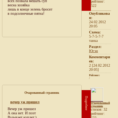
всех позвала мешать суп
рейтинг:
весна хозяйка
522
лишь в конце зелень бросит
в подсолнечные пятна!
Опубликова
н:
24.02.2012
20:05
Схема:
5-7-5-7-7
танка
Раздел:
Югэн
Комментари
ев:
2 [24.02.2012
20:05]
Рейтинг:
/
Очарованный странник
Подробнее
вечер уж пришел
Очарованный
странник
Вечер уж пришел
cтихов: 32
А она нет. И поэт
рейтинг:
Вздыхает куплет:)
522