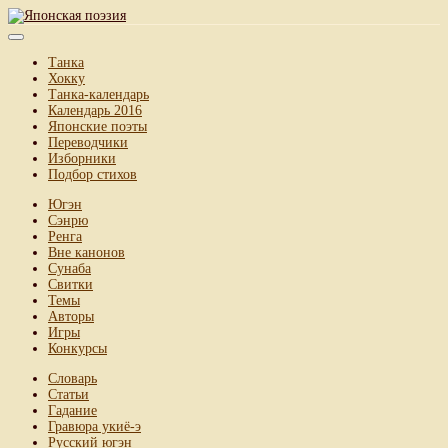
Танка
Хокку
Танка-календарь
Календарь 2016
Японские поэты
Переводчики
Изборники
Подбор стихов
Югэн
Сэнрю
Ренга
Вне канонов
Сунаба
Свитки
Темы
Авторы
Игры
Конкурсы
Словарь
Статьи
Гадание
Гравюра укиё-э
Русский югэн