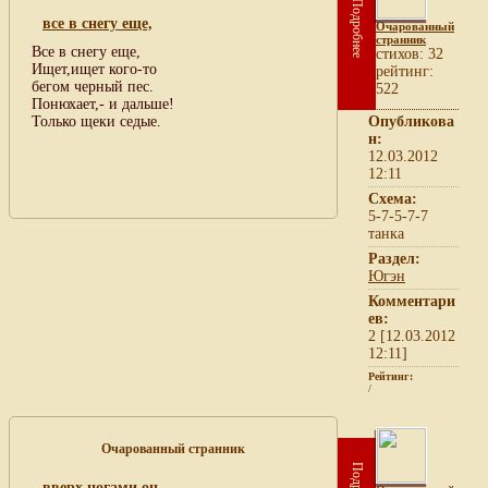
Подробнее
все в снегу еще,
Очарованный
странник
Все в снегу еще,
cтихов: 32
Ищет,ищет кого-то
рейтинг:
бегом черный пес.
522
Понюхает,- и дальше!
Только щеки седые.
Опубликова
н:
12.03.2012
12:11
Схема:
5-7-5-7-7
танка
Раздел:
Югэн
Комментари
ев:
2 [12.03.2012
12:11]
Рейтинг:
/
Очарованный странник
вверх ногами он