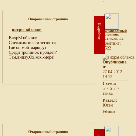
/
Очарованный странник
Подробнее
вихры облаков
Очарованный
странник
ВихрЫ облаков
cтихов: 32
Снежным полем теснятся.
рейтинг:
Где он,мой маршрут
522
Среди тропинок пройдет?
Там,внизу.Ох,хох,-море!
Опубликова
н:
27.04.2012
19:13
Схема:
5-7-5-7-7
танка
Раздел:
Югэн
Рейтинг:
/
Очарованный странник