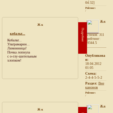
04:32]
Рейтинг:
/
Ж-к
Ж-к
Подробнее
кобальт...
cтихов: 311
рейтинг:
Кобальт...
9344.5
Ультрамарин...
Лимонница!
Почка лопнула
Опубликова
с о-глу-шительным
н:
хлопком!
18.04.2012
01:05
Схема:
2-4-4-5-5-2
Раздел:
Вне
канонов
Рейтинг:
/
Ж-к
Ж-к