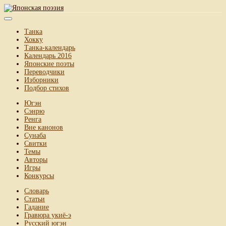
Танка
Хокку
Танка-календарь
Календарь 2016
Японские поэты
Переводчики
Изборники
Подбор стихов
Югэн
Сэнрю
Ренга
Вне канонов
Сунаба
Свитки
Темы
Авторы
Игры
Конкурсы
Словарь
Статьи
Гадание
Гравюра укиё-э
Русский югэн