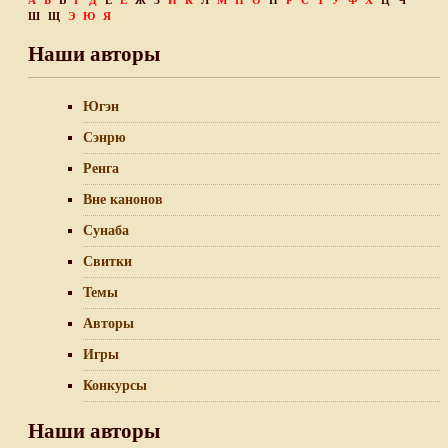
А
Б
В
Г
Д
Е
Ё
Ж
З
И
К
Л
М
Н
О
П
Р
С
Т
У
Ф
Х
Ц
Ч
Ш
Щ
Э
Ю
Я
Наши авторы
Югэн
Сэнрю
Ренга
Вне канонов
Сунаба
Свитки
Темы
Авторы
Игры
Конкурсы
Наши авторы