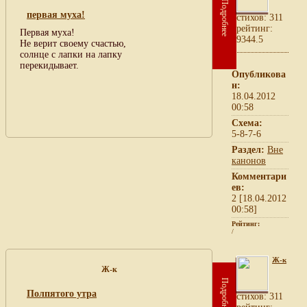
Подробнее
первая муха!
cтихов: 311
рейтинг:
Первая муха!
9344.5
Не верит своему счастью,
солнце с лапки на лапку
перекидывает.
Опубликова
н:
18.04.2012
00:58
Схема:
5-8-7-6
Раздел:
Вне
канонов
Комментари
ев:
2 [18.04.2012
00:58]
Рейтинг:
/
Ж-к
Ж-к
Подробнее
Полпятого утра
cтихов: 311