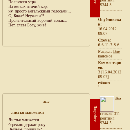
рейтинг:
Полпятого утра.
9344.5
На ветках птичий хор,
ну, просто ангельскими голосами...
О, Боже! Неужели?!...
Опубликова
Пронзительный вороний вопль...
н:
Нет, слава Богу, жив!
16.04.2012
09:07
Схема:
6-6-11-7-8-6
Раздел:
Вне
канонов
Комментари
ев:
3 [16.04.2012
09:07]
Рейтинг:
/
Ж-к
Ж-к
Подробнее
листья манжетки
cтихов: 311
рейтинг:
Листья манжетки
9344.5
бережно держат росу.
Выпьем, приятель?