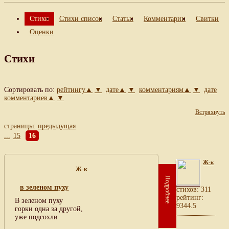
Стихи
Стихи список
Статьи
Комментарии
Свитки
Оценки
Стихи
Сортировать по:
рейтингу▲
▼
дате▲
▼
комментариям▲
▼
дате
комментариев▲
▼
Встряхнуть
страницы:
предыдущая
...
15
16
Ж-к
Ж-к
Подробнее
в зеленом пуху
cтихов: 311
рейтинг:
В зеленом пуху
9344.5
горки одна за другой,
уже подсохли