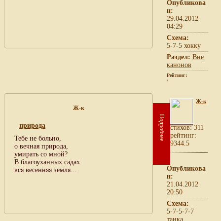
Опубликова
н:
29.04.2012
04:29
Схема:
5-7-5 хокку
Раздел:
Вне
канонов
Рейтинг:
/
Ж-к
Ж-к
Подробнее
природа
cтихов: 311
рейтинг:
Тебе не больно,
9344.5
о вечная природа,
умирать со мной?
В благоуханных садах
Опубликова
вся весенняя земля...
н:
21.04.2012
20:50
Схема:
5-7-5-7-7
танка