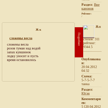
Раздел:
Вне
канонов
Рейтинг:
/
Ж-к
Ж-к
Подробнее
сложены весла
cтихов: 311
рейтинг:
сложены весла
9344.5
розов туман над водой
запах кувшинок
лодку уносит и пусть
Опубликова
время остановилось
н:
20.04.2012
04:32
Схема:
5-7-5-7-7
танка
Раздел:
Югэн
Комментари
ев:
5 [20.04.2012