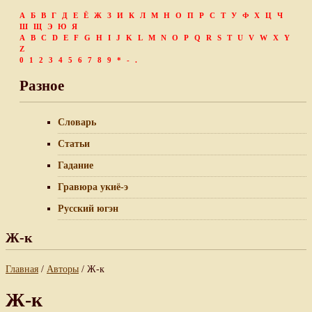
А
Б
В
Г
Д
Е
Ё
Ж
З
И
К
Л
М
Н
О
П
Р
С
Т
У
Ф
Х
Ц
Ч
Ш
Щ
Э
Ю
Я
A
B
C
D
E
F
G
H
I
J
K
L
M
N
O
P
Q
R
S
T
U
V
W
X
Y
Z
0
1
2
3
4
5
6
7
8
9
*
-
.
Разное
Словарь
Статьи
Гадание
Гравюра укиё-э
Русский югэн
Ж-к
Главная
/
Авторы
/ Ж-к
Ж-к