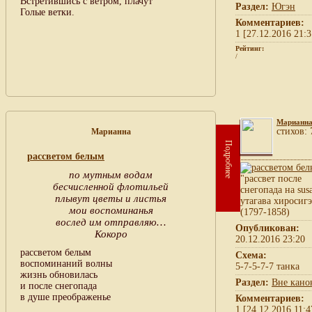
Встретившись с ветром, плачут
Раздел:
Югэн
Голые ветки.
Комментариев:
1 [27.12.2016 21:3
Рейтинг:
/
Марианн
cтихов: 
Марианна
Подробнее
рассветом белым
по мутным водам
"рассвет после
бесчисленной флотильей
снегопада на susa
плывут цветы и листья
утагава хиросигэ
мои воспоминанья
(1797-1858)
вослед им отправляю…
Опубликован:
Кокоро
20.12.2016 23:20
рассветом белым
Схема:
воспоминаний волны
5-7-5-7-7 танка
жизнь обновилась
Раздел:
Вне кано
и после снегопада
в душе преображенье
Комментариев:
1 [24.12.2016 11:4