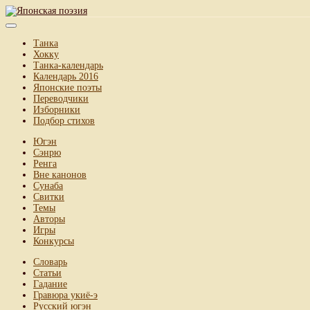
Танка
Хокку
Танка-календарь
Календарь 2016
Японские поэты
Переводчики
Изборники
Подбор стихов
Югэн
Сэнрю
Ренга
Вне канонов
Сунаба
Свитки
Темы
Авторы
Игры
Конкурсы
Словарь
Статьи
Гадание
Гравюра укиё-э
Русский югэн