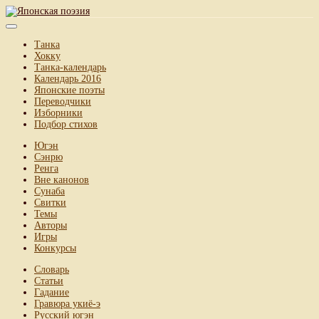
Танка
Хокку
Танка-календарь
Календарь 2016
Японские поэты
Переводчики
Изборники
Подбор стихов
Югэн
Сэнрю
Ренга
Вне канонов
Сунаба
Свитки
Темы
Авторы
Игры
Конкурсы
Словарь
Статьи
Гадание
Гравюра укиё-э
Русский югэн