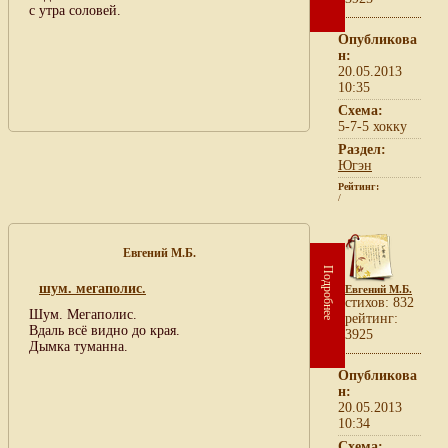
с утра соловей.
Опубликова
н:
20.05.2013
10:35
Схема:
5-7-5 хокку
Раздел:
Югэн
Рейтинг:
/
Евгений М.Б.
Подробнее
шум. мегаполис.
Евгений М.Б.
cтихов: 832
Шум. Мегаполис.
рейтинг:
Вдаль всё видно до края.
3925
Дымка туманна.
Опубликова
н:
20.05.2013
10:34
Схема: