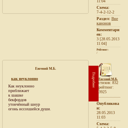
11:04
Схема:
7-4-2-12-2
Раздел:
Вне
канонов
Комментари
ев:
3 [28.05.2013
11:04]
Рейтинг:
/
Евгений М.Б.
Подробнее
как неуклонно
Евгений М.Б.
cтихов: 832
Как неуклонно
рейтинг:
приближает
3925
к шашке
бекфордов
Опубликова
утончённый шнур
н:
огонь иссохшейся души.
28.05.2013
11:03
Схема: