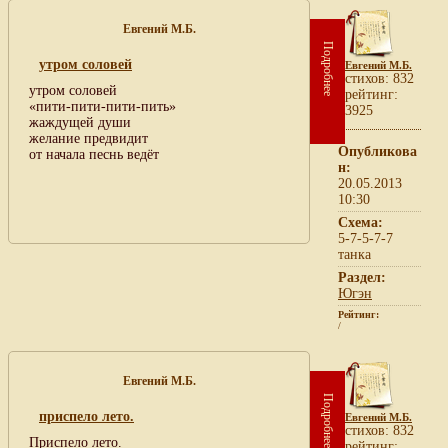
Евгений М.Б.
Подробнее
утром соловей
Евгений М.Б.
cтихов: 832
утром соловей
рейтинг:
«пити-пити-пити-пить»
3925
жаждущей души
желание предвидит
Опубликова
от начала песнь ведёт
н:
20.05.2013
10:30
Схема:
5-7-5-7-7
танка
Раздел:
Югэн
Рейтинг:
/
Евгений М.Б.
Подробнее
приспело лето.
Евгений М.Б.
cтихов: 832
Приспело лето.
рейтинг: