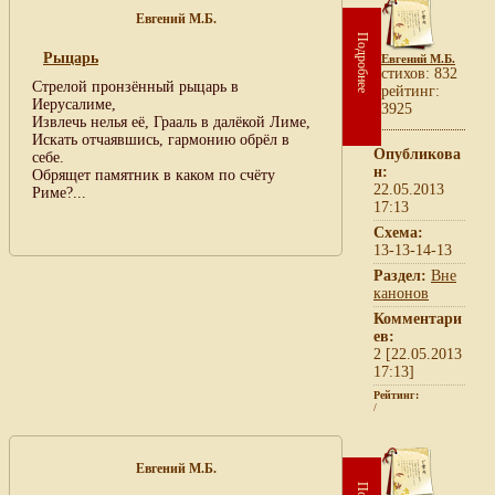
Евгений М.Б.
Подробнее
Рыцарь
Евгений М.Б.
cтихов: 832
Стрелой пронзённый рыцарь в
рейтинг:
Иерусалиме,
3925
Извлечь нелья её, Грааль в далёкой Лиме,
Искать отчаявшись, гармонию обрёл в
Опубликова
себе.
н:
Обрящет памятник в каком по счёту
22.05.2013
Риме?...
17:13
Схема:
13-13-14-13
Раздел:
Вне
канонов
Комментари
ев:
2 [22.05.2013
17:13]
Рейтинг:
/
Евгений М.Б.