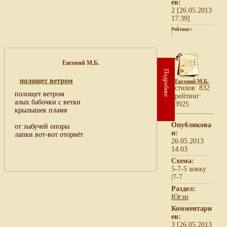
ев:
2 [26.05.2013
17:39]
Рейтинг:
/
Евгений М.Б.
Подробнее
полощет ветром
Евгений М.Б.
cтихов: 832
полощет ветром
рейтинг:
алых бабочки с ветки
3925
крылышек пламя
Опубликова
от зыбучей опоры
н:
лапки вот-вот оторвёт
26.05.2013
14:03
Схема:
5-7-5 хокку
|7-7
Раздел:
Югэн
Комментари
ев:
3 [26.05.2013