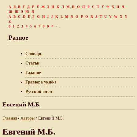
А
Б
В
Г
Д
Е
Ё
Ж
З
И
К
Л
М
Н
О
П
Р
С
Т
У
Ф
Х
Ц
Ч
Ш
Щ
Э
Ю
Я
A
B
C
D
E
F
G
H
I
J
K
L
M
N
O
P
Q
R
S
T
U
V
W
X
Y
Z
0
1
2
3
4
5
6
7
8
9
*
-
.
Разное
Словарь
Статьи
Гадание
Гравюра укиё-э
Русский югэн
Евгений М.Б.
Главная
/
Авторы
/ Евгений М.Б.
Евгений М.Б.