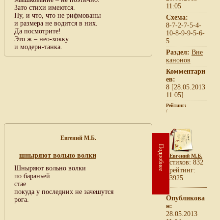
11:05
Зато стихи имеются.
Ну, и что, что не рифмованы
Схема:
и размера не водится в них.
8-7-2-7-5-4-
Да посмотрите!
10-8-9-9-5-6-
Это ж – нео-хокку
5
и модерн-танка.
Раздел:
Вне
канонов
Комментари
ев:
8 [28.05.2013
11:05]
Рейтинг:
/
Евгений М.Б.
Подробнее
шныряют вольно волки
Евгений М.Б.
cтихов: 832
Шныряют вольно волки
рейтинг:
по бараньей
3925
стае
покуда у последних не зачешутся
Опубликова
рога.
н:
28.05.2013