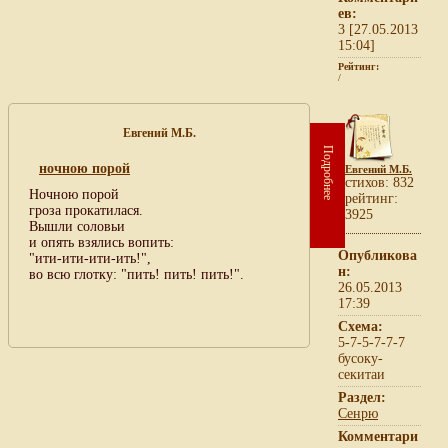
ев:
3 [27.05.2013
15:04]
Рейтинг:
/
Евгений М.Б.
Подробнее
ночною порой
Евгений М.Б.
cтихов: 832
Ночною порой
рейтинг:
гроза прокатилася.
3925
Вышли соловьи
и опять взялись вопить:
Опубликова
"ити-ити-ити-ить!",
н:
во всю глотку: "пить! пить! пить!".
26.05.2013
17:39
Схема:
5-7-5-7-7-7
бусоку-
секитаи
Раздел:
Сенрю
Комментари