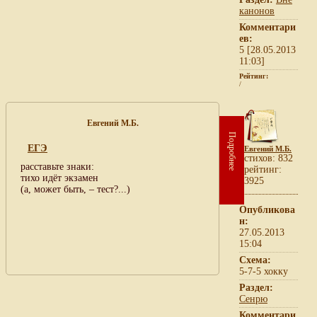
канонов
Комментари
ев:
5 [28.05.2013
11:03]
Рейтинг:
/
Евгений М.Б.
Подробнее
ЕГЭ
Евгений М.Б.
cтихов: 832
расставьте знаки:
рейтинг:
тихо идёт экзамен
3925
(а, может быть, – тест?...)
Опубликова
н:
27.05.2013
15:04
Схема:
5-7-5 хокку
Раздел:
Сенрю
Комментари