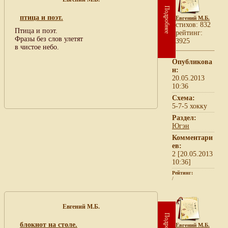
Подробнее
птица и поэт.
Евгений М.Б.
cтихов: 832
Птица и поэт.
рейтинг:
Фразы без слов улетят
3925
в чистое небо.
Опубликова
н:
20.05.2013
10:36
Схема:
5-7-5 хокку
Раздел:
Югэн
Комментари
ев:
2 [20.05.2013
10:36]
Рейтинг:
/
Евгений М.Б.
Подробнее
блокнот на столе.
Евгений М.Б.