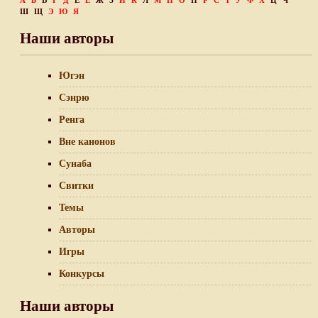
А
Б
В
Г
Д
Е
Ё
Ж
З
И
К
Л
М
Н
О
П
Р
С
Т
У
Ф
Х
Ц
Ч
Ш
Щ
Э
Ю
Я
Наши авторы
Югэн
Сэнрю
Ренга
Вне канонов
Сунаба
Свитки
Темы
Авторы
Игры
Конкурсы
Наши авторы