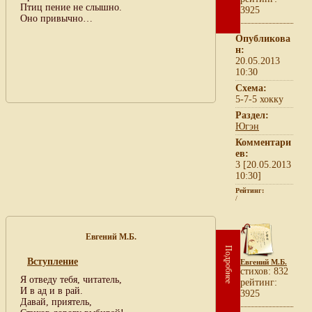
Птиц пение не слышно.
3925
Оно привычно…
Опубликова
н:
20.05.2013
10:30
Схема:
5-7-5 хокку
Раздел:
Югэн
Комментари
ев:
3 [20.05.2013
10:30]
Рейтинг:
/
Евгений М.Б.
Подробнее
Вступление
Евгений М.Б.
cтихов: 832
Я отведу тебя, читатель,
рейтинг:
И в ад и в рай.
3925
Давай, приятель,