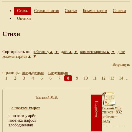
Стихи
Стихи список
Статьи
Комментарии
Свитки
Оценки
Стихи
Сортировать по:
рейтингу▲
▼
дате▲
▼
комментариям▲
▼
дате
комментариев▲
▼
Встряхнуть
страницы:
предыдущая
следующая
1
2
3
4
5
6
7
8
9
10
11
12
13
14
...
Евгений М.Б.
Подробнее
с поэтом умрет
Евгений М.Б.
cтихов: 832
с поэтом умрёт
рейтинг:
поэтика пафоса
3925
злободневная