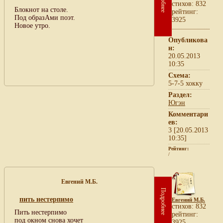
cтихов: 832
Блокнот на столе.
рейтинг:
Под образАми поэт.
3925
Новое утро.
Опубликова
н:
20.05.2013
10:35
Схема:
5-7-5 хокку
Раздел:
Югэн
Комментари
ев:
3 [20.05.2013
10:35]
Рейтинг:
/
Евгений М.Б.
Подробнее
пить нестерпимо
Евгений М.Б.
cтихов: 832
Пить нестерпимо
рейтинг:
под окном снова хочет
3925