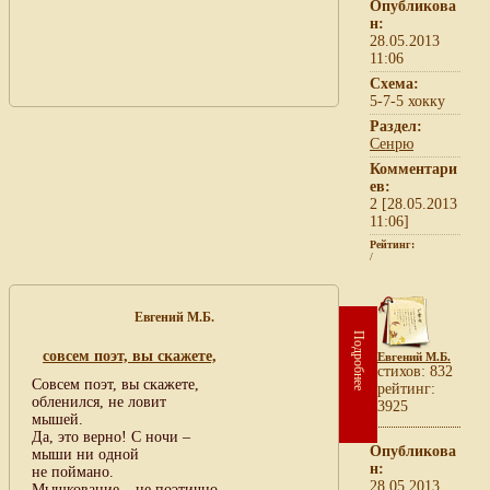
Опубликова
н:
28.05.2013
11:06
Схема:
5-7-5 хокку
Раздел:
Сенрю
Комментари
ев:
2 [28.05.2013
11:06]
Рейтинг:
/
Евгений М.Б.
Подробнее
совсем поэт, вы скажете,
Евгений М.Б.
cтихов: 832
Совсем поэт, вы скажете,
рейтинг:
обленился, не ловит
3925
мышей.
Да, это верно! С ночи –
Опубликова
мыши ни одной
н:
не поймано.
28.05.2013
Мышкование – не поэтично.