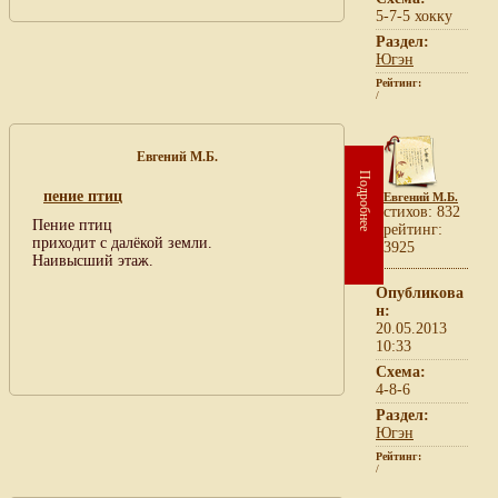
5-7-5 хокку
Раздел:
Югэн
Рейтинг:
/
Евгений М.Б.
Подробнее
пение птиц
Евгений М.Б.
cтихов: 832
Пение птиц
рейтинг:
приходит с далёкой земли.
3925
Наивысший этаж.
Опубликова
н:
20.05.2013
10:33
Схема:
4-8-6
Раздел:
Югэн
Рейтинг:
/