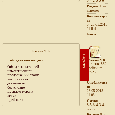
5-4-2-3-5-8
Раздел:
Вне
канонов
Комментари
ев:
3 [28.05.2013
11:03]
Рейтинг:
/
Евгений М.Б.
Подробнее
обладая коллекцией
Евгений М.Б.
cтихов: 832
Обладая коллекцией
рейтинг:
изысканнейшей
3925
продолжений своих
несомненных
Опубликова
достоинств
н:
безусловно
28.05.2013
мерилом морали
11:03
легко
пребывать.
Схема:
8-5-6-4-3-4-
6-2-3
Раздел:
Вне