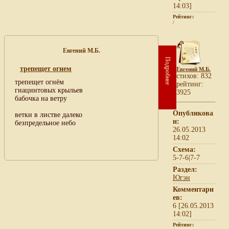
14:03]
Рейтинг:
/
Евгений М.Б.
Подробнее
трепещет огнем
Евгений М.Б.
cтихов: 832
трепещет огнём
рейтинг:
гиацинтовых крыльев
3925
бабочка на ветру
Опубликова
ветки в листве далеко
н:
безпредельное небо
26.05.2013
14:02
Схема:
5-7-6|7-7
Раздел:
Югэн
Комментари
ев:
6 [26.05.2013
14:02]
Рейтинг: