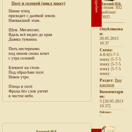
Подробнее
Поэт и соловей (цикл хокку)
Евгений М.Б.
cтихов: 832
Пение птиц
рейтинг:
приходит с далёкой земли.
3925
Наивысший этаж.
Опубликова
Шум. Мегаполис.
н:
Вдаль всё видно до края.
20.05.2013
Дымка туманна.
10:37
Пить нестерпимо
Схема:
под окном снова хочет
4-8-6|5-7-5
с утра соловей.
хокку |5-7-5
хокку |5-7-5
Блокнот на столе.
хокку |5-7-5
Под образАми поэт.
хокку
Новое утро.
Раздел:
Вне
канонов
Птица и поэт.
Фразы без слов улетят
Комментари
в чистое небо.
ев:
3 [20.05.2013
10:37]
Рейтинг:
/
Евгений М.Б.