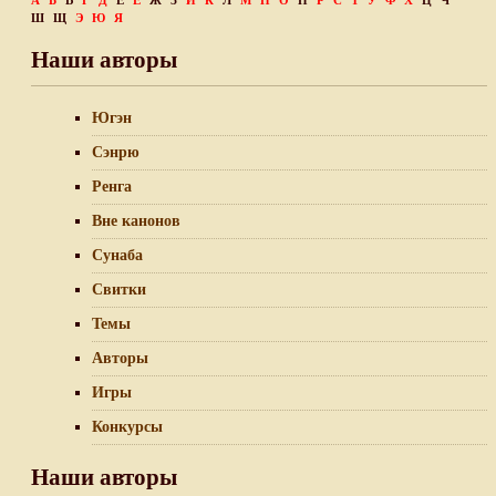
А
Б
В
Г
Д
Е
Ё
Ж
З
И
К
Л
М
Н
О
П
Р
С
Т
У
Ф
Х
Ц
Ч
Ш
Щ
Э
Ю
Я
Наши авторы
Югэн
Сэнрю
Ренга
Вне канонов
Сунаба
Свитки
Темы
Авторы
Игры
Конкурсы
Наши авторы