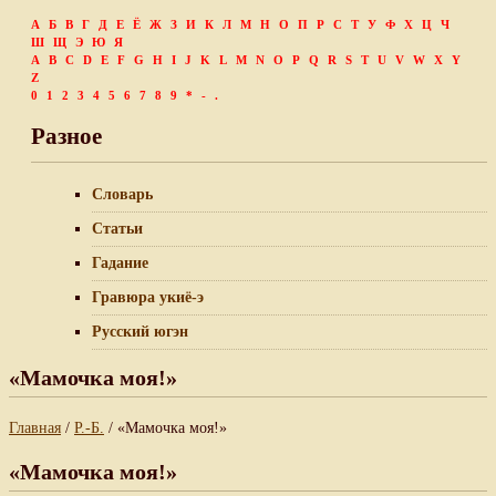
А
Б
В
Г
Д
Е
Ё
Ж
З
И
К
Л
М
Н
О
П
Р
С
Т
У
Ф
Х
Ц
Ч
Ш
Щ
Э
Ю
Я
A
B
C
D
E
F
G
H
I
J
K
L
M
N
O
P
Q
R
S
T
U
V
W
X
Y
Z
0
1
2
3
4
5
6
7
8
9
*
-
.
Разное
Словарь
Статьи
Гадание
Гравюра укиё-э
Русский югэн
«Мамочка моя!»
Главная
/
Р.-Б.
/ «Мамочка моя!»
«Мамочка моя!»