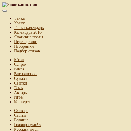
Танка
Хокку
Танка-календарь
Календарь 2016
Японские поэты
Переводчики
Изборники
Подбор стихов
Югэн
Сэнрю
Ренга
Вне канонов
Сунаба
Свитки
Темы
Авторы
Игры
Конкурсы
Словарь
Статьи
Гадание
Гравюра укиё-э
Русский югэн