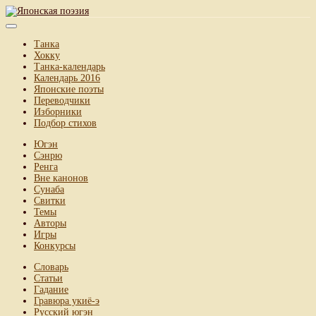
Танка
Хокку
Танка-календарь
Календарь 2016
Японские поэты
Переводчики
Изборники
Подбор стихов
Югэн
Сэнрю
Ренга
Вне канонов
Сунаба
Свитки
Темы
Авторы
Игры
Конкурсы
Словарь
Статьи
Гадание
Гравюра укиё-э
Русский югэн