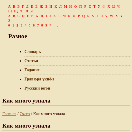
А
Б
В
Г
Д
Е
Ё
Ж
З
И
К
Л
М
Н
О
П
Р
С
Т
У
Ф
Х
Ц
Ч
Ш
Щ
Э
Ю
Я
A
B
C
D
E
F
G
H
I
J
K
L
M
N
O
P
Q
R
S
T
U
V
W
X
Y
Z
0
1
2
3
4
5
6
7
8
9
*
-
.
Разное
Словарь
Статьи
Гадание
Гравюра укиё-э
Русский югэн
Как много узнала
Главная
/
Ozero
/ Как много узнала
Как много узнала