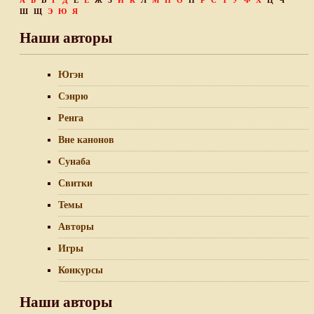
А
Б
В
Г
Д
Е
Ё
Ж
З
И
К
Л
М
Н
О
П
Р
С
Т
У
Ф
Х
Ц
Ч
Ш
Щ
Э
Ю
Я
Наши авторы
Югэн
Сэнрю
Ренга
Вне канонов
Сунаба
Свитки
Темы
Авторы
Игры
Конкурсы
Наши авторы