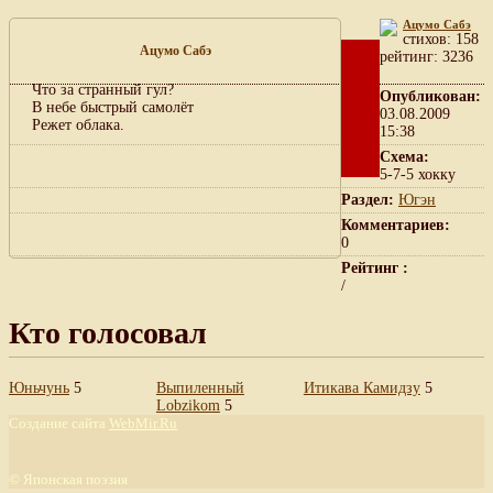
Ацумо Сабэ
cтихов: 158
Ацумо Сабэ
рейтинг: 3236
Что за странный гул?
Опубликован:
В небе быстрый самолёт
03.08.2009
Режет облака.
15:38
Схема:
5-7-5 хокку
Раздел:
Югэн
Комментариев:
0
Рейтинг :
/
Кто голосовал
Юньчунь
5
Выпиленный
Итикава Камидзу
5
Lobzikom
5
Создание сайта
WebMir.Ru
©
Японская поэзия