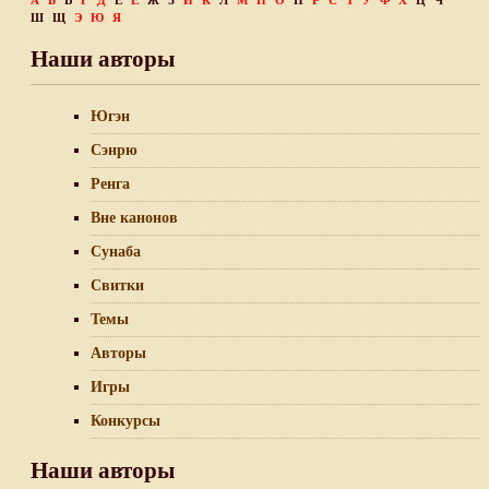
А
Б
В
Г
Д
Е
Ё
Ж
З
И
К
Л
М
Н
О
П
Р
С
Т
У
Ф
Х
Ц
Ч
Ш
Щ
Э
Ю
Я
Наши авторы
Югэн
Сэнрю
Ренга
Вне канонов
Сунаба
Свитки
Темы
Авторы
Игры
Конкурсы
Наши авторы