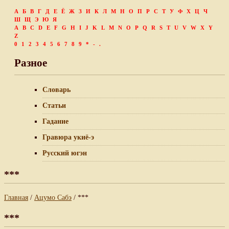
А
Б
В
Г
Д
Е
Ё
Ж
З
И
К
Л
М
Н
О
П
Р
С
Т
У
Ф
Х
Ц
Ч
Ш
Щ
Э
Ю
Я
A
B
C
D
E
F
G
H
I
J
K
L
M
N
O
P
Q
R
S
T
U
V
W
X
Y
Z
0
1
2
3
4
5
6
7
8
9
*
-
.
Разное
Словарь
Статьи
Гадание
Гравюра укиё-э
Русский югэн
***
Главная
/
Ацумо Сабэ
/ ***
***