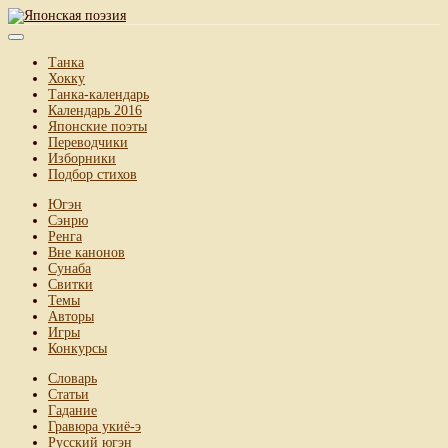
Танка
Хокку
Танка-календарь
Календарь 2016
Японские поэты
Переводчики
Изборники
Подбор стихов
Югэн
Сэнрю
Ренга
Вне канонов
Сунаба
Свитки
Темы
Авторы
Игры
Конкурсы
Словарь
Статьи
Гадание
Гравюра укиё-э
Русский югэн