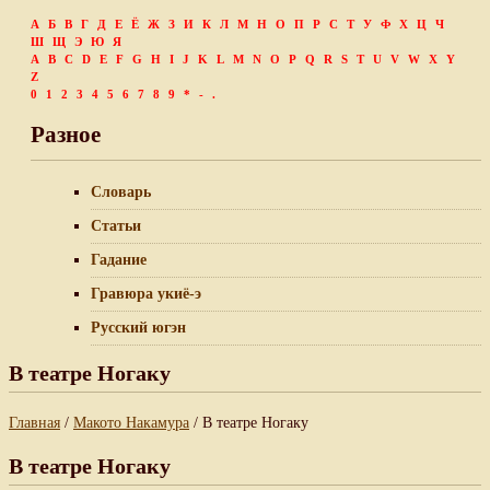
А
Б
В
Г
Д
Е
Ё
Ж
З
И
К
Л
М
Н
О
П
Р
С
Т
У
Ф
Х
Ц
Ч
Ш
Щ
Э
Ю
Я
A
B
C
D
E
F
G
H
I
J
K
L
M
N
O
P
Q
R
S
T
U
V
W
X
Y
Z
0
1
2
3
4
5
6
7
8
9
*
-
.
Разное
Словарь
Статьи
Гадание
Гравюра укиё-э
Русский югэн
В театре Ногаку
Главная
/
Макото Накамура
/ В театре Ногаку
В театре Ногаку