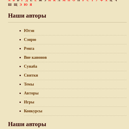
А
Б
В
Г
Д
Е
Ё
Ж
З
И
К
Л
М
Н
О
П
Р
С
Т
У
Ф
Х
Ц
Ч
Ш
Щ
Э
Ю
Я
Наши авторы
Югэн
Сэнрю
Ренга
Вне канонов
Сунаба
Свитки
Темы
Авторы
Игры
Конкурсы
Наши авторы