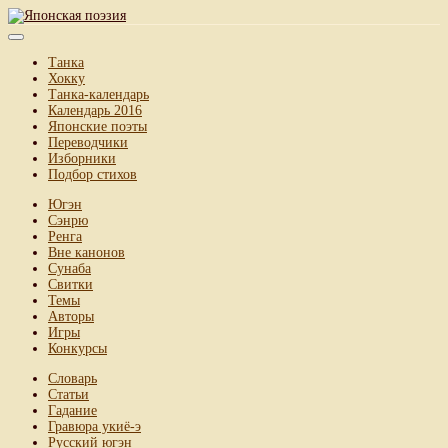
Танка
Хокку
Танка-календарь
Календарь 2016
Японские поэты
Переводчики
Изборники
Подбор стихов
Югэн
Сэнрю
Ренга
Вне канонов
Сунаба
Свитки
Темы
Авторы
Игры
Конкурсы
Словарь
Статьи
Гадание
Гравюра укиё-э
Русский югэн