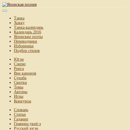
Танка
Хокку
Танка-календарь
Календарь 2016
Японские поэты
Переводчики
Изборники
Подбор стихов
Югэн
Сэнрю
Ренга
Вне канонов
Сунаба
Свитки
Темы
Авторы
Игры
Конкурсы
Словарь
Статьи
Гадание
Гравюра укиё-э
Русский югэн