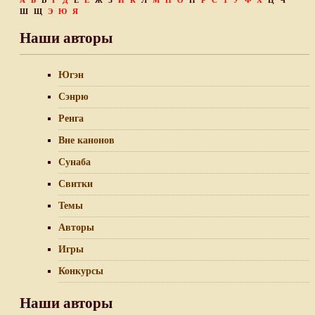
А
Б
В
Г
Д
Е
Ё
Ж
З
И
К
Л
М
Н
О
П
Р
С
Т
У
Ф
Х
Ц
Ч
Ш
Щ
Э
Ю
Я
Наши авторы
Югэн
Сэнрю
Ренга
Вне канонов
Сунаба
Свитки
Темы
Авторы
Игры
Конкурсы
Наши авторы