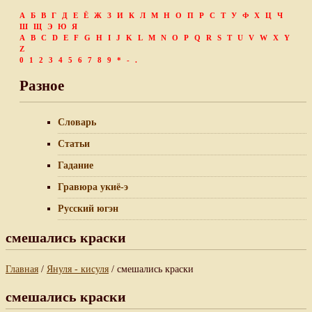
А
Б
В
Г
Д
Е
Ё
Ж
З
И
К
Л
М
Н
О
П
Р
С
Т
У
Ф
Х
Ц
Ч
Ш
Щ
Э
Ю
Я
A
B
C
D
E
F
G
H
I
J
K
L
M
N
O
P
Q
R
S
T
U
V
W
X
Y
Z
0
1
2
3
4
5
6
7
8
9
*
-
.
Разное
Словарь
Статьи
Гадание
Гравюра укиё-э
Русский югэн
смешались краски
Главная
/
Януля - кисуля
/ смешались краски
смешались краски