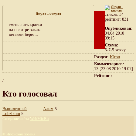
Януля -
кисуля
Януля - кисуля
cтихов: 34
рейтинг: 831
смешались краски
Опубликован:
на палитре заката
04.04.2010
ветвями берез...
09:15
Схема:
5-7-5 хокку
Раздел:
Югэн
Комментариев:
13 [23.08.2010 19:07]
Рейтинг :
/
Кто голосовал
Выпиленный
Алим
5
Lobzikom
5
Создание сайта
WebMir.Ru
©
Японская поэзия