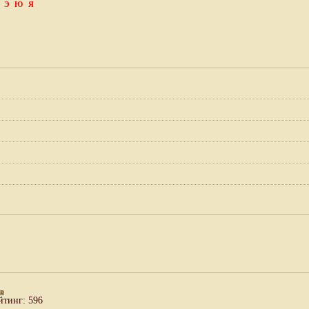
Э
Ю
Я
ев
йтинг: 596