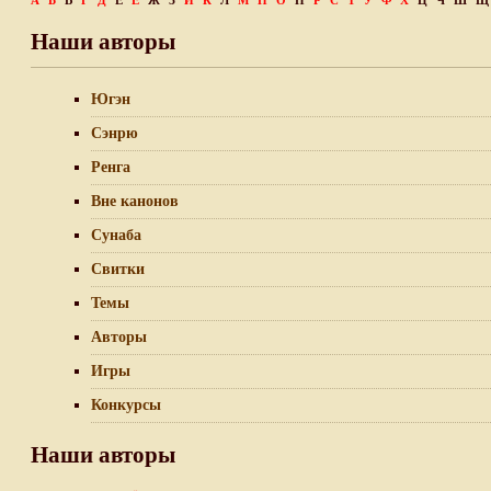
А
Б
В
Г
Д
Е
Ё
Ж
З
И
К
Л
М
Н
О
П
Р
С
Т
У
Ф
Х
Ц
Ч
Ш
Щ
Наши авторы
Югэн
Сэнрю
Ренга
Вне канонов
Сунаба
Свитки
Темы
Авторы
Игры
Конкурсы
Наши авторы