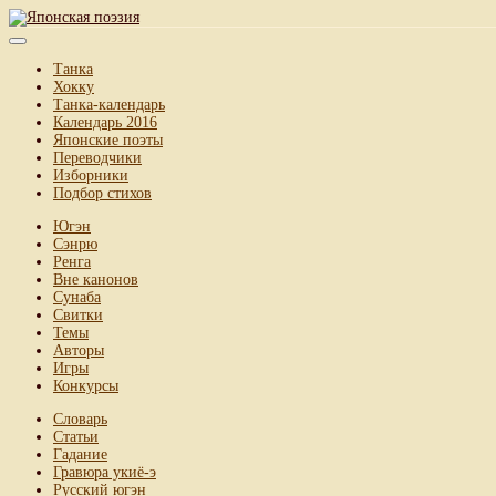
Танка
Хокку
Танка-календарь
Календарь 2016
Японские поэты
Переводчики
Изборники
Подбор стихов
Югэн
Сэнрю
Ренга
Вне канонов
Сунаба
Свитки
Темы
Авторы
Игры
Конкурсы
Словарь
Статьи
Гадание
Гравюра укиё-э
Русский югэн