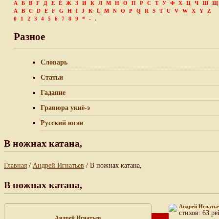
А
Б
В
Г
Д
Е
Ё
Ж
З
И
К
Л
М
Н
О
П
Р
С
Т
У
Ф
Х
Ц
Ч
Ш
Щ
A
B
C
D
E
F
G
H
I
J
K
L
M
N
O
P
Q
R
S
T
U
V
W
X
Y
Z
0
1
2
3
4
5
6
7
8
9
*
-
.
Разное
Словарь
Статьи
Гадание
Гравюра укиё-э
Русский югэн
В ножнах катана,
Главная
/
Андрей Игнатьев
/ В ножнах катана,
В ножнах катана,
Андрей Игнать
cтихов: 63 ре
Андрей Игнатьев