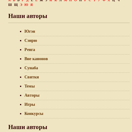
А
Б
В
Г
Д
Е
Ё
Ж
З
И
К
Л
М
Н
О
П
Р
С
Т
У
Ф
Х
Ц
Ч
Ш
Щ
Э
Ю
Я
Наши авторы
Югэн
Сэнрю
Ренга
Вне канонов
Сунаба
Свитки
Темы
Авторы
Игры
Конкурсы
Наши авторы