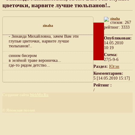
цветочки, нарвите лучше тюльпанов!..
zinaha
cтихов: 267
zinaha
рейтинг: 3333
- Зинаида Михайловна, зачем Вам эти
Опубликован:
глупые цветочки, нарвите лучше
14.05.2010
тюльпанов!..
10:19
Схема:
синим бисером
27|5-9-6
в зелёной траве вероничка...
где-то рядом детство...
Раздел:
Югэн
Комментариев:
5 [14.05.2010 15:17]
Рейтинг :
/
Создание сайта
WebMir.Ru
©
Японская поэзия