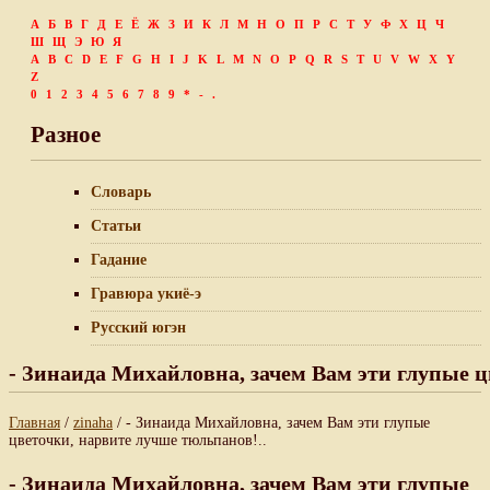
А
Б
В
Г
Д
Е
Ё
Ж
З
И
К
Л
М
Н
О
П
Р
С
Т
У
Ф
Х
Ц
Ч
Ш
Щ
Э
Ю
Я
A
B
C
D
E
F
G
H
I
J
K
L
M
N
O
P
Q
R
S
T
U
V
W
X
Y
Z
0
1
2
3
4
5
6
7
8
9
*
-
.
Разное
Словарь
Статьи
Гадание
Гравюра укиё-э
Русский югэн
- Зинаида Михайловна, зачем Вам эти глупые ц
Главная
/
zinaha
/ - Зинаида Михайловна, зачем Вам эти глупые
цветочки, нарвите лучше тюльпанов!..
- Зинаида Михайловна, зачем Вам эти глупые