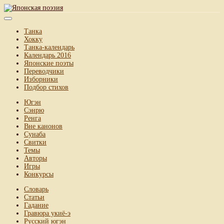
Танка
Хокку
Танка-календарь
Календарь 2016
Японские поэты
Переводчики
Изборники
Подбор стихов
Югэн
Сэнрю
Ренга
Вне канонов
Сунаба
Свитки
Темы
Авторы
Игры
Конкурсы
Словарь
Статьи
Гадание
Гравюра укиё-э
Русский югэн