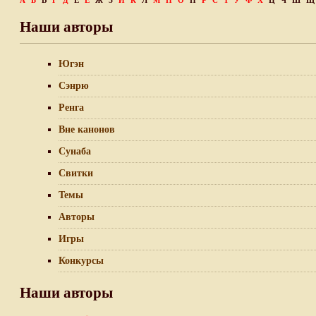
А
Б
В
Г
Д
Е
Ё
Ж
З
И
К
Л
М
Н
О
П
Р
С
Т
У
Ф
Х
Ц
Ч
Ш
Щ
Наши авторы
Югэн
Сэнрю
Ренга
Вне канонов
Сунаба
Свитки
Темы
Авторы
Игры
Конкурсы
Наши авторы