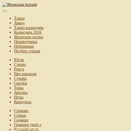
Танка
Хокку
Танка-календарь
Календарь 2016
Японские поэты
Переводчики
Изборники
Подбор стихов
Югэн
Сэнрю
Ренга
Вне канонов
Сунаба
Свитки
Темы
Авторы
Игры
Конкурсы
Словарь
Статьи
Гадание
Гравюра укиё-э
Русский югэн