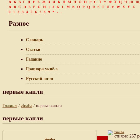
А
Б
В
Г
Д
Е
Ё
Ж
З
И
К
Л
М
Н
О
П
Р
С
Т
У
Ф
Х
Ц
Ч
Ш
Щ
A
B
C
D
E
F
G
H
I
J
K
L
M
N
O
P
Q
R
S
T
U
V
W
X
Y
Z
0
1
2
3
4
5
6
7
8
9
*
-
.
Разное
Словарь
Статьи
Гадание
Гравюра укиё-э
Русский югэн
первые капли
Главная
/
zinaha
/ первые капли
первые капли
zinaha
cтихов: 267 
zinaha