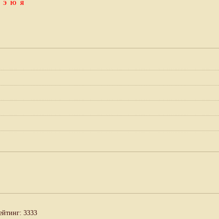
Э
Ю
Я
рейтинг: 3333