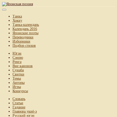
Танка
Хокку
Танка-календарь
Календарь 2016
Японские поэты
Переводчики
Изборники
Подбор стихов
Югэн
Сэнрю
Ренга
Вне канонов
Сунаба
Свитки
Темы
Авторы
Игры
Конкурсы
Словарь
Статьи
Гадание
Гравюра укиё-э
Русский югэн