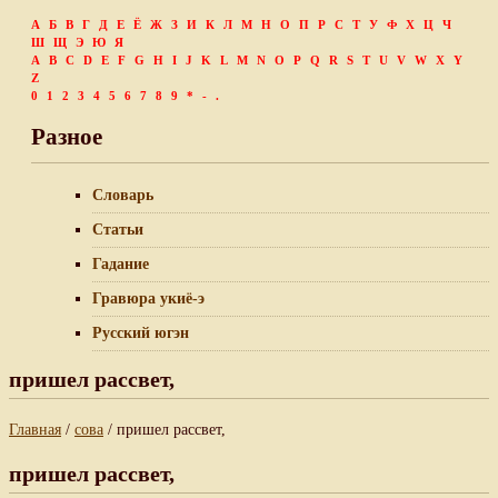
А
Б
В
Г
Д
Е
Ё
Ж
З
И
К
Л
М
Н
О
П
Р
С
Т
У
Ф
Х
Ц
Ч
Ш
Щ
Э
Ю
Я
A
B
C
D
E
F
G
H
I
J
K
L
M
N
O
P
Q
R
S
T
U
V
W
X
Y
Z
0
1
2
3
4
5
6
7
8
9
*
-
.
Разное
Словарь
Статьи
Гадание
Гравюра укиё-э
Русский югэн
пришел рассвет,
Главная
/
сова
/ пришел рассвет,
пришел рассвет,