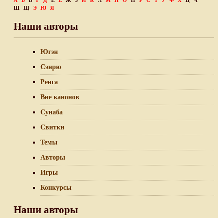
А
Б
В
Г
Д
Е
Ё
Ж
З
И
К
Л
М
Н
О
П
Р
С
Т
У
Ф
Х
Ц
Ч
Ш
Щ
Э
Ю
Я
Наши авторы
Югэн
Сэнрю
Ренга
Вне канонов
Сунаба
Свитки
Темы
Авторы
Игры
Конкурсы
Наши авторы