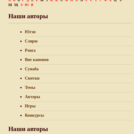
А
Б
В
Г
Д
Е
Ё
Ж
З
И
К
Л
М
Н
О
П
Р
С
Т
У
Ф
Х
Ц
Ч
Ш
Щ
Э
Ю
Я
Наши авторы
Югэн
Сэнрю
Ренга
Вне канонов
Сунаба
Свитки
Темы
Авторы
Игры
Конкурсы
Наши авторы