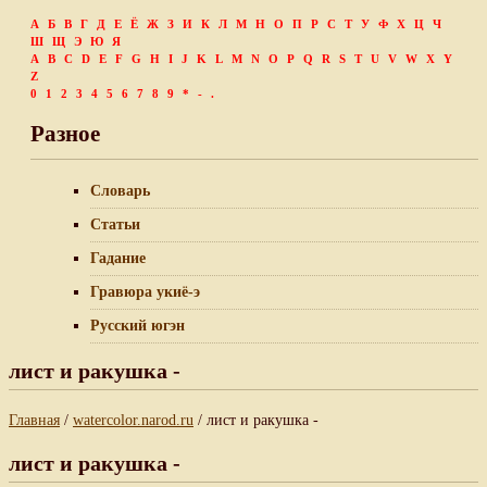
А
Б
В
Г
Д
Е
Ё
Ж
З
И
К
Л
М
Н
О
П
Р
С
Т
У
Ф
Х
Ц
Ч
Ш
Щ
Э
Ю
Я
A
B
C
D
E
F
G
H
I
J
K
L
M
N
O
P
Q
R
S
T
U
V
W
X
Y
Z
0
1
2
3
4
5
6
7
8
9
*
-
.
Разное
Словарь
Статьи
Гадание
Гравюра укиё-э
Русский югэн
лист и ракушка -
Главная
/
watercolor.narod.ru
/ лист и ракушка -
лист и ракушка -