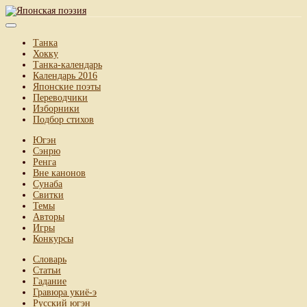
Танка
Хокку
Танка-календарь
Календарь 2016
Японские поэты
Переводчики
Изборники
Подбор стихов
Югэн
Сэнрю
Ренга
Вне канонов
Сунаба
Свитки
Темы
Авторы
Игры
Конкурсы
Словарь
Статьи
Гадание
Гравюра укиё-э
Русский югэн