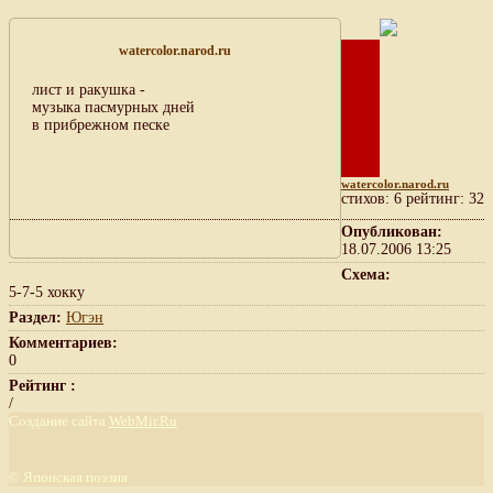
watercolor.narod.ru
лист и ракушка -
музыка пасмурных дней
в прибрежном песке
watercolor.narod.ru
cтихов: 6 рейтинг: 32
Опубликован:
18.07.2006 13:25
Схема:
5-7-5 хокку
Раздел:
Югэн
Комментариев:
0
Рейтинг :
/
Создание сайта
WebMir.Ru
©
Японская поэзия