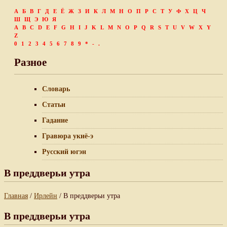
А
Б
В
Г
Д
Е
Ё
Ж
З
И
К
Л
М
Н
О
П
Р
С
Т
У
Ф
Х
Ц
Ч
Ш
Щ
Э
Ю
Я
A
B
C
D
E
F
G
H
I
J
K
L
M
N
O
P
Q
R
S
T
U
V
W
X
Y
Z
0
1
2
3
4
5
6
7
8
9
*
-
.
Разное
Словарь
Статьи
Гадание
Гравюра укиё-э
Русский югэн
В преддверьи утра
Главная
/
Ирлейн
/ В преддверьи утра
В преддверьи утра