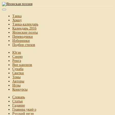
Танка
Хокку
Танка-календарь
Календарь 2016
Японские поэты
Переводчики
Изборники
Подбор стихов
Югэн
Сэнрю
Ренга
Вне канонов
Сунаба
Свитки
Темы
Авторы
Игры
Конкурсы
Словарь
Статьи
Гадание
Гравюра укиё-э
Русский югэн