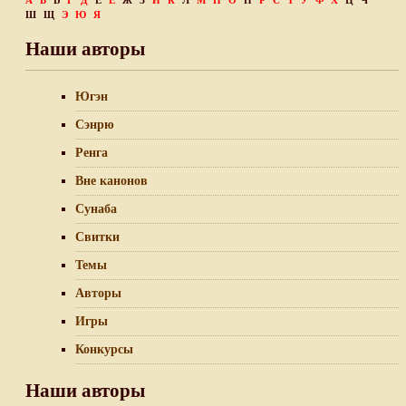
А
Б
В
Г
Д
Е
Ё
Ж
З
И
К
Л
М
Н
О
П
Р
С
Т
У
Ф
Х
Ц
Ч
Ш
Щ
Э
Ю
Я
Наши авторы
Югэн
Сэнрю
Ренга
Вне канонов
Сунаба
Свитки
Темы
Авторы
Игры
Конкурсы
Наши авторы