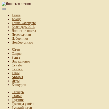
Танка
Хокку
Танка-календарь
Календарь 2016
Японские поэты
Переводчики
Изборники
Подбор стихов
Югэн
Сэнрю
Ренга
Вне канонов
Сунаба
Свитки
Темы
Авторы
Игры
Конкурсы
Словарь
Статьи
Гадание
Гравюра укиё-э
Русский югэн