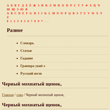
А
Б
В
Г
Д
Е
Ё
Ж
З
И
К
Л
М
Н
О
П
Р
С
Т
У
Ф
Х
Ц
Ч
Ш
Щ
Э
Ю
Я
A
B
C
D
E
F
G
H
I
J
K
L
M
N
O
P
Q
R
S
T
U
V
W
X
Y
Z
0
1
2
3
4
5
6
7
8
9
*
-
.
Разное
Словарь
Статьи
Гадание
Гравюра укиё-э
Русский югэн
Черный мохнатый щенок,
Главная
/
сова
/ Черный мохнатый щенок,
Черный мохнатый щенок,