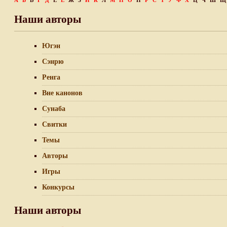
А
Б
В
Г
Д
Е
Ё
Ж
З
И
К
Л
М
Н
О
П
Р
С
Т
У
Ф
Х
Ц
Ч
Ш
Щ
Наши авторы
Югэн
Сэнрю
Ренга
Вне канонов
Сунаба
Свитки
Темы
Авторы
Игры
Конкурсы
Наши авторы