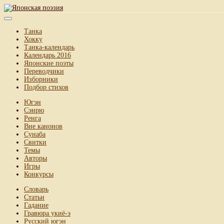
Танка
Хокку
Танка-календарь
Календарь 2016
Японские поэты
Переводчики
Изборники
Подбор стихов
Югэн
Сэнрю
Ренга
Вне канонов
Сунаба
Свитки
Темы
Авторы
Игры
Конкурсы
Словарь
Статьи
Гадание
Гравюра укиё-э
Русский югэн