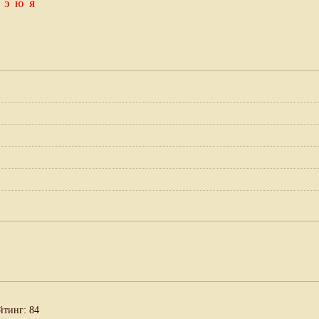
Э
Ю
Я
йтинг: 84