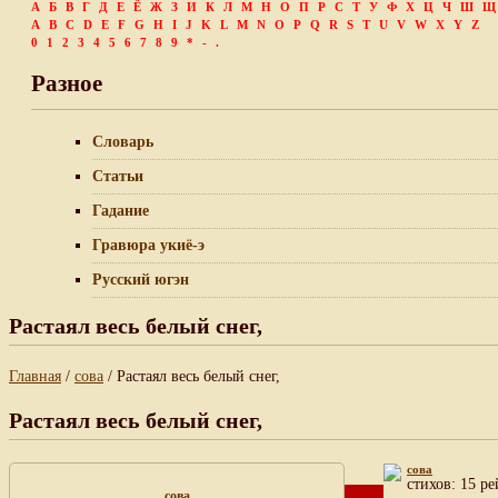
А
Б
В
Г
Д
Е
Ё
Ж
З
И
К
Л
М
Н
О
П
Р
С
Т
У
Ф
Х
Ц
Ч
Ш
Щ
A
B
C
D
E
F
G
H
I
J
K
L
M
N
O
P
Q
R
S
T
U
V
W
X
Y
Z
0
1
2
3
4
5
6
7
8
9
*
-
.
Разное
Словарь
Статьи
Гадание
Гравюра укиё-э
Русский югэн
Растаял весь белый снег,
Главная
/
сова
/ Растаял весь белый снег,
Растаял весь белый снег,
сова
cтихов: 15 ре
сова