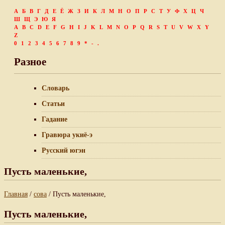
А
Б
В
Г
Д
Е
Ё
Ж
З
И
К
Л
М
Н
О
П
Р
С
Т
У
Ф
Х
Ц
Ч
Ш
Щ
Э
Ю
Я
A
B
C
D
E
F
G
H
I
J
K
L
M
N
O
P
Q
R
S
T
U
V
W
X
Y
Z
0
1
2
3
4
5
6
7
8
9
*
-
.
Разное
Словарь
Статьи
Гадание
Гравюра укиё-э
Русский югэн
Пусть маленькие,
Главная
/
сова
/ Пусть маленькие,
Пусть маленькие,