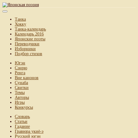
Танка
Хокку
Танка-календарь
Календарь 2016
Японские поэты
Переводчики
Изборники
Подбор стихов
Югэн
Сэнрю
Ренга
Вне канонов
Сунаба
Свитки
Темы
Авторы
Игры
Конкурсы
Словарь
Статьи
Гадание
Гравюра укиё-э
Русский югэн