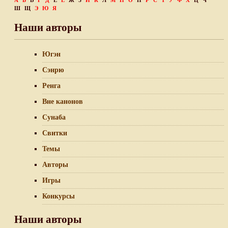
А
Б
В
Г
Д
Е
Ё
Ж
З
И
К
Л
М
Н
О
П
Р
С
Т
У
Ф
Х
Ц
Ч
Ш
Щ
Э
Ю
Я
Наши авторы
Югэн
Сэнрю
Ренга
Вне канонов
Сунаба
Свитки
Темы
Авторы
Игры
Конкурсы
Наши авторы