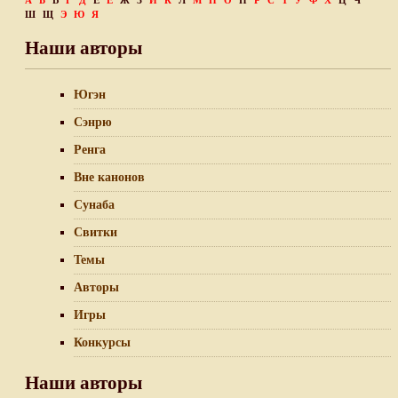
А
Б
В
Г
Д
Е
Ё
Ж
З
И
К
Л
М
Н
О
П
Р
С
Т
У
Ф
Х
Ц
Ч
Ш
Щ
Э
Ю
Я
Наши авторы
Югэн
Сэнрю
Ренга
Вне канонов
Сунаба
Свитки
Темы
Авторы
Игры
Конкурсы
Наши авторы