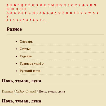
А
Б
В
Г
Д
Е
Ё
Ж
З
И
К
Л
М
Н
О
П
Р
С
Т
У
Ф
Х
Ц
Ч
Ш
Щ
Э
Ю
Я
A
B
C
D
E
F
G
H
I
J
K
L
M
N
O
P
Q
R
S
T
U
V
W
X
Y
Z
0
1
2
3
4
5
6
7
8
9
*
-
.
Разное
Словарь
Статьи
Гадание
Гравюра укиё-э
Русский югэн
Ночь, туман, луна
Главная
/
Сейку Симасё
/ Ночь, туман, луна
Ночь, туман, луна