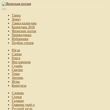
Танка
Хокку
Танка-календарь
Календарь 2016
Японские поэты
Переводчики
Изборники
Подбор стихов
Югэн
Сэнрю
Ренга
Вне канонов
Сунаба
Свитки
Темы
Авторы
Игры
Конкурсы
Словарь
Статьи
Гадание
Гравюра укиё-э
Русский югэн