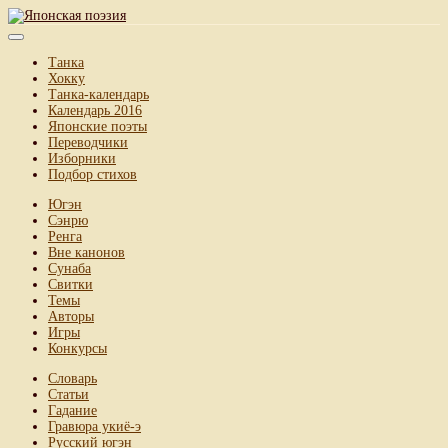
Танка
Хокку
Танка-календарь
Календарь 2016
Японские поэты
Переводчики
Изборники
Подбор стихов
Югэн
Сэнрю
Ренга
Вне канонов
Сунаба
Свитки
Темы
Авторы
Игры
Конкурсы
Словарь
Статьи
Гадание
Гравюра укиё-э
Русский югэн