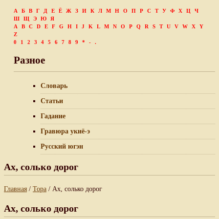
А
Б
В
Г
Д
Е
Ё
Ж
З
И
К
Л
М
Н
О
П
Р
С
Т
У
Ф
Х
Ц
Ч
Ш
Щ
Э
Ю
Я
A
B
C
D
E
F
G
H
I
J
K
L
M
N
O
P
Q
R
S
T
U
V
W
X
Y
Z
0
1
2
3
4
5
6
7
8
9
*
-
.
Разное
Словарь
Статьи
Гадание
Гравюра укиё-э
Русский югэн
Ах, солько дорог
Главная
/
Тора
/ Ах, солько дорог
Ах, солько дорог