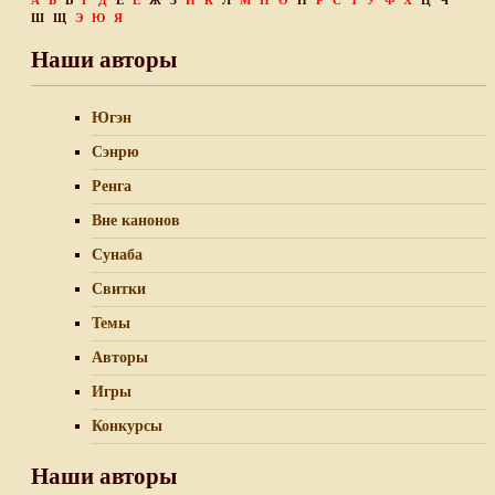
А
Б
В
Г
Д
Е
Ё
Ж
З
И
К
Л
М
Н
О
П
Р
С
Т
У
Ф
Х
Ц
Ч
Ш
Щ
Э
Ю
Я
Наши авторы
Югэн
Сэнрю
Ренга
Вне канонов
Сунаба
Свитки
Темы
Авторы
Игры
Конкурсы
Наши авторы