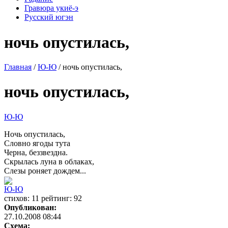
Гравюра укиё-э
Русский югэн
ночь опустилась,
Главная
/
Ю-Ю
/ ночь опустилась,
ночь опустилась,
Ю-Ю
Ночь опустилась,
Словно ягоды тута
Черна, беззвездна.
Скрылась луна в облаках,
Слезы роняет дождем...
Ю-Ю
cтихов: 11 рейтинг: 92
Опубликован:
27.10.2008 08:44
Схема: