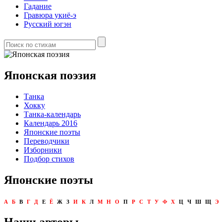
Гадание
Гравюра укиё-э
Русский югэн
Японская поэзия
Танка
Хокку
Танка-календарь
Календарь 2016
Японские поэты
Переводчики
Изборники
Подбор стихов
Японские поэты
А
Б
В
Г
Д
Е
Ё
Ж
З
И
К
Л
М
Н
О
П
Р
С
Т
У
Ф
Х
Ц
Ч
Ш
Щ
Э
Наши авторы