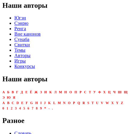
Наши авторы
Югэн
Сэнрю
Ренга
Вне канонов
Сунаба
Свитки
Темы
Авторы
Игры
Конкурсы
Наши авторы
А
Б
В
Г
Д
Е
Ё
Ж
З
И
К
Л
М
Н
О
П
Р
С
Т
У
Ф
Х
Ц
Ч
Ш
Щ
Э
Ю
Я
A
B
C
D
E
F
G
H
I
J
K
L
M
N
O
P
Q
R
S
T
U
V
W
X
Y
Z
0
1
2
3
4
5
6
7
8
9
*
-
.
Разное
Словарь