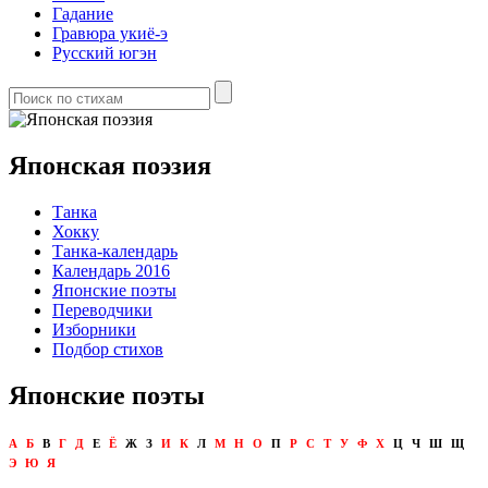
Гадание
Гравюра укиё-э
Русский югэн
Японская поэзия
Танка
Хокку
Танка-календарь
Календарь 2016
Японские поэты
Переводчики
Изборники
Подбор стихов
Японские поэты
А
Б
В
Г
Д
Е
Ё
Ж
З
И
К
Л
М
Н
О
П
Р
С
Т
У
Ф
Х
Ц
Ч
Ш
Щ
Э
Ю
Я