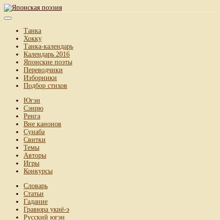
Танка
Хокку
Танка-календарь
Календарь 2016
Японские поэты
Переводчики
Изборники
Подбор стихов
Югэн
Сэнрю
Ренга
Вне канонов
Сунаба
Свитки
Темы
Авторы
Игры
Конкурсы
Словарь
Статьи
Гадание
Гравюра укиё-э
Русский югэн