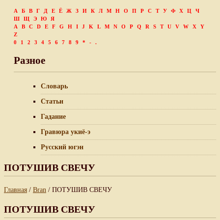
А
Б
В
Г
Д
Е
Ё
Ж
З
И
К
Л
М
Н
О
П
Р
С
Т
У
Ф
Х
Ц
Ч
Ш
Щ
Э
Ю
Я
A
B
C
D
E
F
G
H
I
J
K
L
M
N
O
P
Q
R
S
T
U
V
W
X
Y
Z
0
1
2
3
4
5
6
7
8
9
*
-
.
Разное
Словарь
Статьи
Гадание
Гравюра укиё-э
Русский югэн
ПОТУШИВ СВЕЧУ
Главная
/
Bran
/ ПОТУШИВ СВЕЧУ
ПОТУШИВ СВЕЧУ