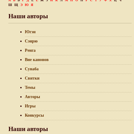
А
Б
В
Г
Д
Е
Ё
Ж
З
И
К
Л
М
Н
О
П
Р
С
Т
У
Ф
Х
Ц
Ч
Ш
Щ
Э
Ю
Я
Наши авторы
Югэн
Сэнрю
Ренга
Вне канонов
Сунаба
Свитки
Темы
Авторы
Игры
Конкурсы
Наши авторы