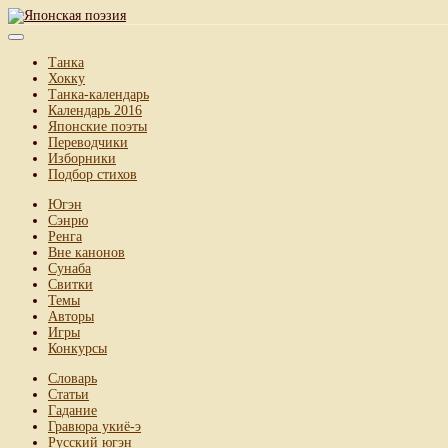
Танка
Хокку
Танка-календарь
Календарь 2016
Японские поэты
Переводчики
Изборники
Подбор стихов
Югэн
Сэнрю
Ренга
Вне канонов
Сунаба
Свитки
Темы
Авторы
Игры
Конкурсы
Словарь
Статьи
Гадание
Гравюра укиё-э
Русский югэн