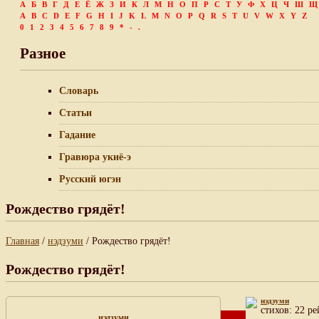
А
Б
В
Г
Д
Е
Ё
Ж
З
И
К
Л
М
Н
О
П
Р
С
Т
У
Ф
Х
Ц
Ч
Ш
Щ
A
B
C
D
E
F
G
H
I
J
K
L
M
N
O
P
Q
R
S
T
U
V
W
X
Y
Z
0
1
2
3
4
5
6
7
8
9
*
-
.
Разное
Словарь
Статьи
Гадание
Гравюра укиё-э
Русский югэн
Рождество грядёт!
Главная
/
нэдзуми
/ Рождество грядёт!
Рождество грядёт!
нэдзуми
cтихов: 22 ре
нэдзуми