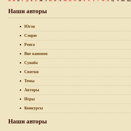
А
Б
В
Г
Д
Е
Ё
Ж
З
И
К
Л
М
Н
О
П
Р
С
Т
У
Ф
Х
Ц
Ч
Ш
Щ
Наши авторы
Югэн
Сэнрю
Ренга
Вне канонов
Сунаба
Свитки
Темы
Авторы
Игры
Конкурсы
Наши авторы