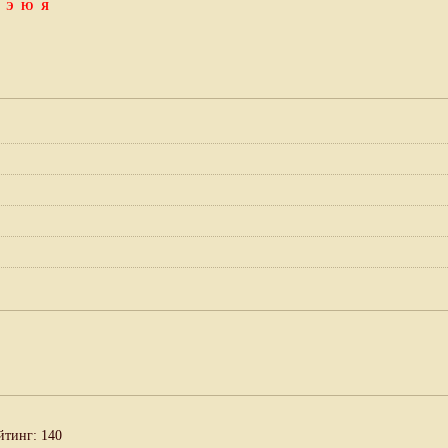
Э
Ю
Я
йтинг: 140