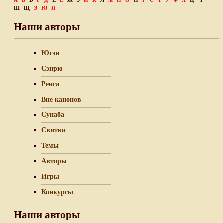
А
Б
В
Г
Д
Е
Ё
Ж
З
И
К
Л
М
Н
О
П
Р
С
Т
У
Ф
Х
Ц
Ч
Ш
Щ
Э
Ю
Я
Наши авторы
Югэн
Сэнрю
Ренга
Вне канонов
Сунаба
Свитки
Темы
Авторы
Игры
Конкурсы
Наши авторы