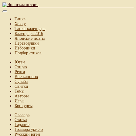
Танка
Хокку
Танка-календарь
Календарь 2016
Японские поэты
Переводчики
Изборники
Подбор стихов
Югэн
Сэнрю
Ренга
Вне канонов
Сунаба
Свитки
Темы
Авторы
Игры
Конкурсы
Словарь
Статьи
Гадание
Гравюра укиё-э
Русский югэн