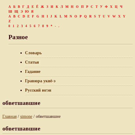
А
Б
В
Г
Д
Е
Ё
Ж
З
И
К
Л
М
Н
О
П
Р
С
Т
У
Ф
Х
Ц
Ч
Ш
Щ
Э
Ю
Я
A
B
C
D
E
F
G
H
I
J
K
L
M
N
O
P
Q
R
S
T
U
V
W
X
Y
Z
0
1
2
3
4
5
6
7
8
9
*
-
.
Разное
Словарь
Статьи
Гадание
Гравюра укиё-э
Русский югэн
обветшавшие
Главная
/
simone
/ обветшавшие
обветшавшие