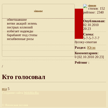
simone
cтихов: 152
simone
рейтинг: 2340
обветшавшие
Опубликован:
ветви акаций зелень
02.10.2010
пестрых иллюзий
20:23
избегает надежды
Схема:
барабанят под стопы
5-7-5-7-7-7
незабвенные росы
бусоку-секитаи
Раздел:
Югэн
Комментариев:
0 [02.10.2010 20:23]
Рейтинг :
/
Кто голосовал
иса
5
Создание сайта
WebMir.Ru
©
Японская поэзия