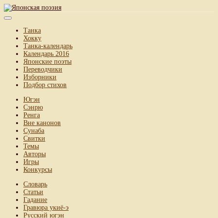
Танка
Хокку
Танка-календарь
Календарь 2016
Японские поэты
Переводчики
Изборники
Подбор стихов
Югэн
Сэнрю
Ренга
Вне канонов
Сунаба
Свитки
Темы
Авторы
Игры
Конкурсы
Словарь
Статьи
Гадание
Гравюра укиё-э
Русский югэн