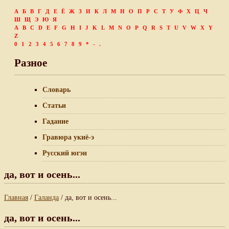
А
Б
В
Г
Д
Е
Ё
Ж
З
И
К
Л
М
Н
О
П
Р
С
Т
У
Ф
Х
Ц
Ч
Ш
Щ
Э
Ю
Я
A
B
C
D
E
F
G
H
I
J
K
L
M
N
O
P
Q
R
S
T
U
V
W
X
Y
Z
0
1
2
3
4
5
6
7
8
9
*
-
.
Разное
Словарь
Статьи
Гадание
Гравюра укиё-э
Русский югэн
да, вот и осень...
Главная
/
Галанда
/ да, вот и осень...
да, вот и осень...