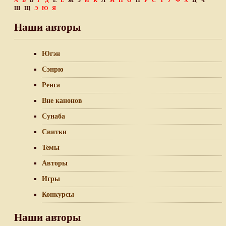
А
Б
В
Г
Д
Е
Ё
Ж
З
И
К
Л
М
Н
О
П
Р
С
Т
У
Ф
Х
Ц
Ч
Ш
Щ
Э
Ю
Я
Наши авторы
Югэн
Сэнрю
Ренга
Вне канонов
Сунаба
Свитки
Темы
Авторы
Игры
Конкурсы
Наши авторы