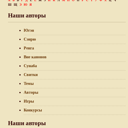
А
Б
В
Г
Д
Е
Ё
Ж
З
И
К
Л
М
Н
О
П
Р
С
Т
У
Ф
Х
Ц
Ч
Ш
Щ
Э
Ю
Я
Наши авторы
Югэн
Сэнрю
Ренга
Вне канонов
Сунаба
Свитки
Темы
Авторы
Игры
Конкурсы
Наши авторы