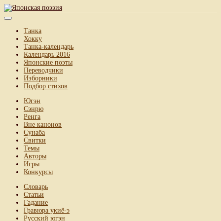
Танка
Хокку
Танка-календарь
Календарь 2016
Японские поэты
Переводчики
Изборники
Подбор стихов
Югэн
Сэнрю
Ренга
Вне канонов
Сунаба
Свитки
Темы
Авторы
Игры
Конкурсы
Словарь
Статьи
Гадание
Гравюра укиё-э
Русский югэн