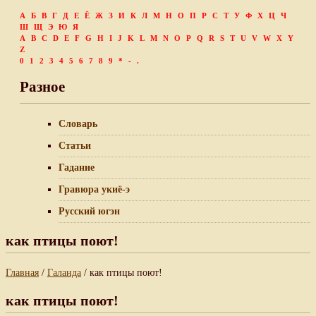
А
Б
В
Г
Д
Е
Ё
Ж
З
И
К
Л
М
Н
О
П
Р
С
Т
У
Ф
Х
Ц
Ч
Ш
Щ
Э
Ю
Я
A
B
C
D
E
F
G
H
I
J
K
L
M
N
O
P
Q
R
S
T
U
V
W
X
Y
Z
0
1
2
3
4
5
6
7
8
9
*
-
.
Разное
Словарь
Статьи
Гадание
Гравюра укиё-э
Русский югэн
как птицы поют!
Главная
/
Галанда
/ как птицы поют!
как птицы поют!