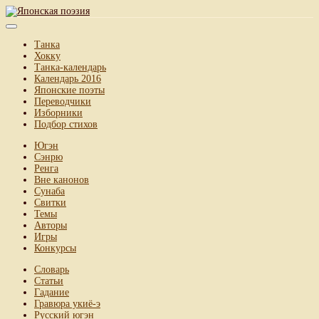
Танка
Хокку
Танка-календарь
Календарь 2016
Японские поэты
Переводчики
Изборники
Подбор стихов
Югэн
Сэнрю
Ренга
Вне канонов
Сунаба
Свитки
Темы
Авторы
Игры
Конкурсы
Словарь
Статьи
Гадание
Гравюра укиё-э
Русский югэн