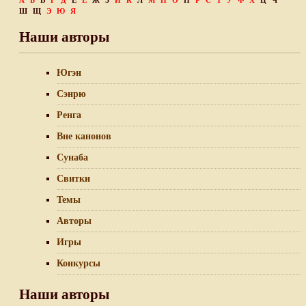
А
Б
В
Г
Д
Е
Ё
Ж
З
И
К
Л
М
Н
О
П
Р
С
Т
У
Ф
Х
Ц
Ч
Ш
Щ
Э
Ю
Я
Наши авторы
Югэн
Сэнрю
Ренга
Вне канонов
Сунаба
Свитки
Темы
Авторы
Игры
Конкурсы
Наши авторы