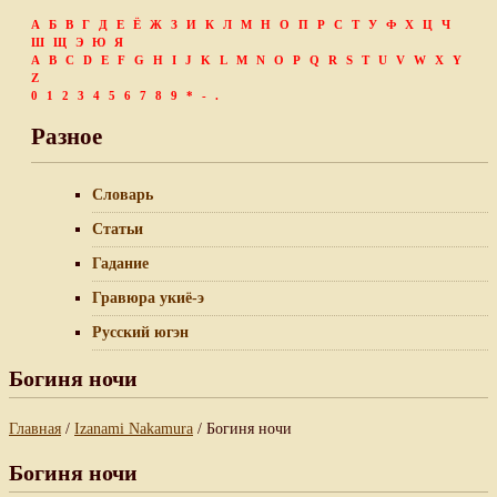
А
Б
В
Г
Д
Е
Ё
Ж
З
И
К
Л
М
Н
О
П
Р
С
Т
У
Ф
Х
Ц
Ч
Ш
Щ
Э
Ю
Я
A
B
C
D
E
F
G
H
I
J
K
L
M
N
O
P
Q
R
S
T
U
V
W
X
Y
Z
0
1
2
3
4
5
6
7
8
9
*
-
.
Разное
Словарь
Статьи
Гадание
Гравюра укиё-э
Русский югэн
Богиня ночи
Главная
/
Izanami Nakamura
/ Богиня ночи
Богиня ночи