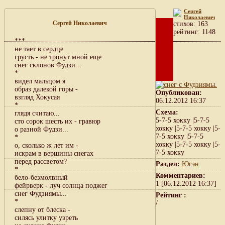
Сергей
Николаевич
Сергей Николаевич
cтихов: 163
рейтинг: 1148
***
не тает в сердце
грусть - не тронут мной еще
снег склонов Фудзи...
*
видел мальцом я
образ далекой горы -
Опубликован:
взгляд Хокусая
06.12.2012 16:37
*
Схема:
глядя считаю...
5-7-5 хокку |5-7-5
сто сорок шесть их - гравюр
хокку |5-7-5 хокку |5-
о разной Фудзи...
7-5 хокку |5-7-5
*
хокку |5-7-5 хокку |5-
о, сколько ж лет им -
7-5 хокку
искрам в вершины снегах
перед рассветом?
Раздел:
Югэн
*
Комментариев:
бело-безмолвный
1 [06.12.2012 16:37]
фейрверк - луч солнца поджег
снег Фудзиямы...
Рейтинг :
*
/
слепну от блеска -
силясь улитку узреть