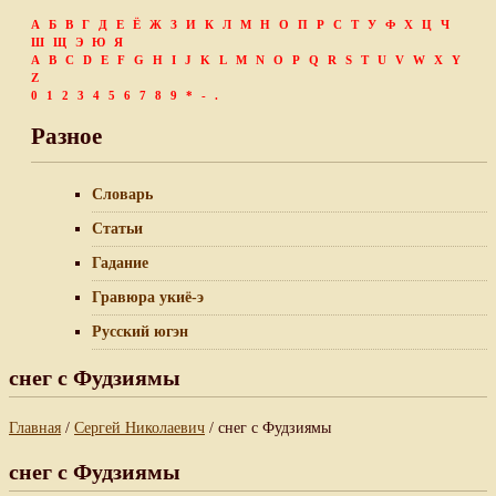
А
Б
В
Г
Д
Е
Ё
Ж
З
И
К
Л
М
Н
О
П
Р
С
Т
У
Ф
Х
Ц
Ч
Ш
Щ
Э
Ю
Я
A
B
C
D
E
F
G
H
I
J
K
L
M
N
O
P
Q
R
S
T
U
V
W
X
Y
Z
0
1
2
3
4
5
6
7
8
9
*
-
.
Разное
Словарь
Статьи
Гадание
Гравюра укиё-э
Русский югэн
снег с Фудзиямы
Главная
/
Сергей Николаевич
/ снег с Фудзиямы
снег с Фудзиямы