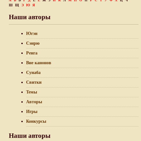
А
Б
В
Г
Д
Е
Ё
Ж
З
И
К
Л
М
Н
О
П
Р
С
Т
У
Ф
Х
Ц
Ч
Ш
Щ
Э
Ю
Я
Наши авторы
Югэн
Сэнрю
Ренга
Вне канонов
Сунаба
Свитки
Темы
Авторы
Игры
Конкурсы
Наши авторы