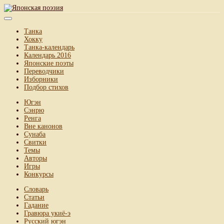
Танка
Хокку
Танка-календарь
Календарь 2016
Японские поэты
Переводчики
Изборники
Подбор стихов
Югэн
Сэнрю
Ренга
Вне канонов
Сунаба
Свитки
Темы
Авторы
Игры
Конкурсы
Словарь
Статьи
Гадание
Гравюра укиё-э
Русский югэн