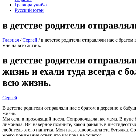
Гравюра укиё-э
Русский югэн
в детстве родители отправлял
Главная
/
Сергей
/ в детстве родители отправляли нас с братом
мне на всю жизнь.
в детстве родители отправлял
жизнь и ехали туда всегда с б
всю жизнь.
Сергей
В детстве родители отправляли нас с братом в деревню к бабу
жизнь.
Мы сели в проходящий поезд. Сопровождала нас мама. В купе 
лимонада. Вы наверное помните, какой раньше, в шестидесятые
любитель этого напитка. Мои глаза заворожила эта бутылка. С
моего понимания ответ, что им пока не хочется.