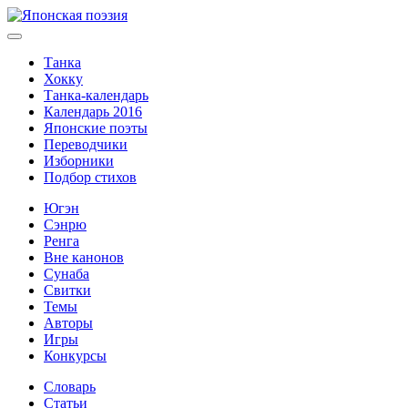
Танка
Хокку
Танка-календарь
Календарь 2016
Японские поэты
Переводчики
Изборники
Подбор стихов
Югэн
Сэнрю
Ренга
Вне канонов
Сунаба
Свитки
Темы
Авторы
Игры
Конкурсы
Словарь
Статьи