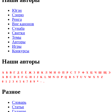
Югэн
Сэнрю
Ренга
Вне канонов
Сунаба
Свитки
Темы
Авторы
Игры
Конкурсы
Наши авторы
А
Б
В
Г
Д
Е
Ё
Ж
З
И
К
Л
М
Н
О
П
Р
С
Т
У
Ф
Х
Ц
Ч
Ш
Щ
Э
A
B
C
D
E
F
G
H
I
J
K
L
M
N
O
P
Q
R
S
T
U
V
W
X
Y
Z
0
1
2
3
4
5
6
7
8
9
*
-
.
Разное
Словарь
Статьи
Гадание