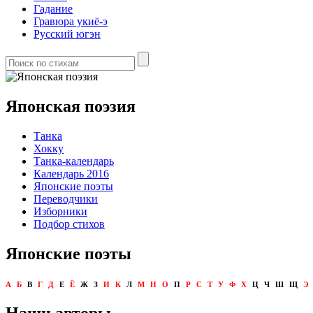
Гадание
Гравюра укиё-э
Русский югэн
Японская поэзия
Танка
Хокку
Танка-календарь
Календарь 2016
Японские поэты
Переводчики
Изборники
Подбор стихов
Японские поэты
А
Б
В
Г
Д
Е
Ё
Ж
З
И
К
Л
М
Н
О
П
Р
С
Т
У
Ф
Х
Ц
Ч
Ш
Щ
Э
Наши авторы