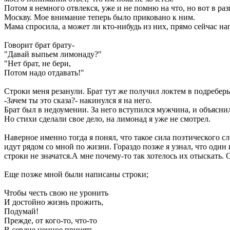
Потом я немного отвлекся, уже и не помню на что, но вот в ра
Москву. Мое внимание теперь было приковано к ним.
Мама спросила, а может ли кто-нибудь из них, прямо сейчас на
Говорит брат брату-
"Давай выпьем лимонаду?"
"Нет брат, не бери,
Потом надо отдавать!"
Строки меня резанули. Брат тут же получил локтем в подреберь
-Зачем ты это сказа?- накинулся я на него.
Брат был в недоумении. За него вступился мужчина, и объяснил
Но стихи сделали свое дело, на лимонад я уже не смотрел.
Наверное именно тогда я понял, что такое сила поэтического сл
идут рядом со мной по жизни. Гораздо позже я узнал, что один
строки не значатся.А мне почему-то так хотелось их отыскать
Еще позже мной были написаны строки;
Чтобы честь свою не уронить
И достойно жизнь прожить,
Подумай!
Прежде, от кого-то, что-то
В сердце ценное принять,