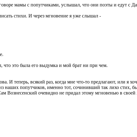
зговоре мамы с попутчиками, услышал, что они поэты и едут с Д
писать стихи. И через мгновение я уже слышал -
е.
, что это была его выдумка и мой брат ни при чем.
ова. И теперь, всякий раз, когда мне что-то предлагают, или я х
 из наших попутчиков, именно тот, сочинивший так лихо стих, б
. Сам Вознесенский очевидно не придал этому мгновенью в своей