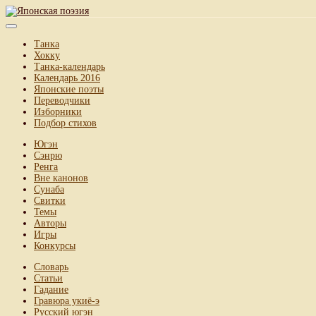
Танка
Хокку
Танка-календарь
Календарь 2016
Японские поэты
Переводчики
Изборники
Подбор стихов
Югэн
Сэнрю
Ренга
Вне канонов
Сунаба
Свитки
Темы
Авторы
Игры
Конкурсы
Словарь
Статьи
Гадание
Гравюра укиё-э
Русский югэн