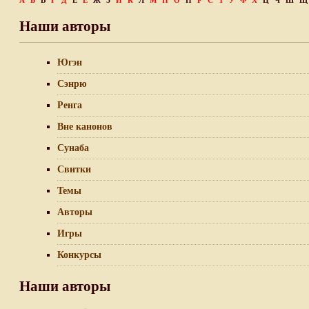
А
Б
В
Г
Д
Е
Ё
Ж
З
И
К
Л
М
Н
О
П
Р
С
Т
У
Ф
Х
Ц
Ч
Ш
Щ
Наши авторы
Югэн
Сэнрю
Ренга
Вне канонов
Сунаба
Свитки
Темы
Авторы
Игры
Конкурсы
Наши авторы