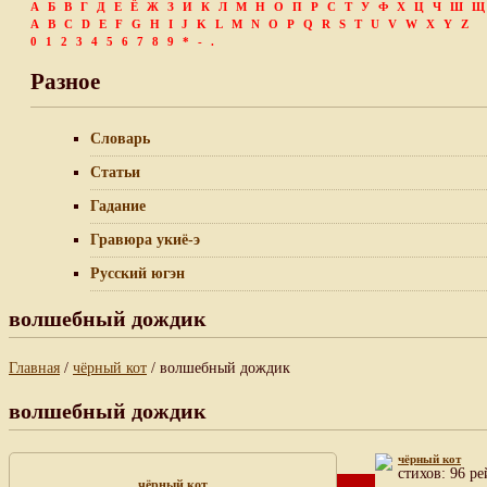
А
Б
В
Г
Д
Е
Ё
Ж
З
И
К
Л
М
Н
О
П
Р
С
Т
У
Ф
Х
Ц
Ч
Ш
Щ
A
B
C
D
E
F
G
H
I
J
K
L
M
N
O
P
Q
R
S
T
U
V
W
X
Y
Z
0
1
2
3
4
5
6
7
8
9
*
-
.
Разное
Словарь
Статьи
Гадание
Гравюра укиё-э
Русский югэн
волшебный дождик
Главная
/
чёрный кот
/ волшебный дождик
волшебный дождик
чёрный кот
cтихов: 96 ре
чёрный кот