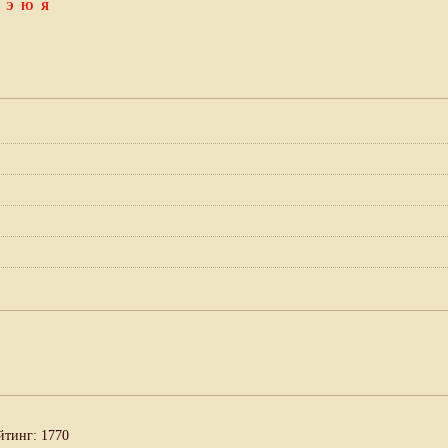
Э
Ю
Я
йтинг: 1770