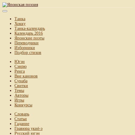
Танка
Хокку
Танка-календарь
Календарь 2016
Японские поэты
Переводчики
Изборники
Подбор стихов
Югэн
Сэнрю
Ренга
Вне канонов
Сунаба
Свитки
Темы
Авторы
Игры
Конкурсы
Словарь
Статьи
Гадание
Гравюра укиё-э
Русский югэн