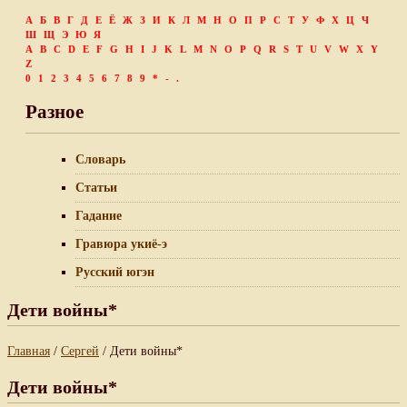
А
Б
В
Г
Д
Е
Ё
Ж
З
И
К
Л
М
Н
О
П
Р
С
Т
У
Ф
Х
Ц
Ч
Ш
Щ
Э
Ю
Я
A
B
C
D
E
F
G
H
I
J
K
L
M
N
O
P
Q
R
S
T
U
V
W
X
Y
Z
0
1
2
3
4
5
6
7
8
9
*
-
.
Разное
Словарь
Статьи
Гадание
Гравюра укиё-э
Русский югэн
Дети войны*
Главная
/
Сергей
/ Дети войны*
Дети войны*