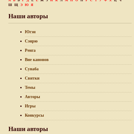
А
Б
В
Г
Д
Е
Ё
Ж
З
И
К
Л
М
Н
О
П
Р
С
Т
У
Ф
Х
Ц
Ч
Ш
Щ
Э
Ю
Я
Наши авторы
Югэн
Сэнрю
Ренга
Вне канонов
Сунаба
Свитки
Темы
Авторы
Игры
Конкурсы
Наши авторы