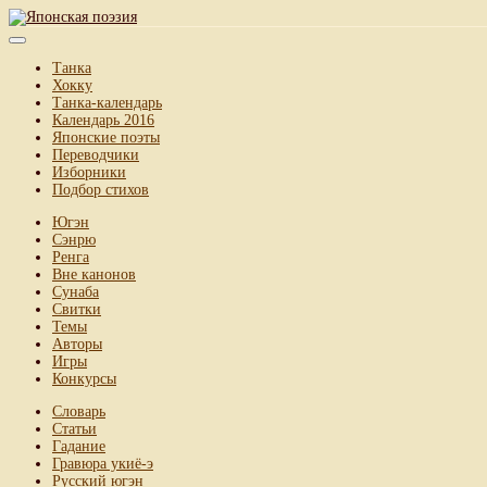
Танка
Хокку
Танка-календарь
Календарь 2016
Японские поэты
Переводчики
Изборники
Подбор стихов
Югэн
Сэнрю
Ренга
Вне канонов
Сунаба
Свитки
Темы
Авторы
Игры
Конкурсы
Словарь
Статьи
Гадание
Гравюра укиё-э
Русский югэн