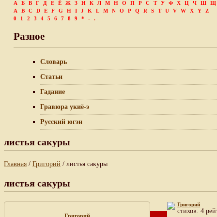
А
Б
В
Г
Д
Е
Ё
Ж
З
И
К
Л
М
Н
О
П
Р
С
Т
У
Ф
Х
Ц
Ч
Ш
Щ
A
B
C
D
E
F
G
H
I
J
K
L
M
N
O
P
Q
R
S
T
U
V
W
X
Y
Z
0
1
2
3
4
5
6
7
8
9
*
-
.
Разное
Словарь
Статьи
Гадание
Гравюра укиё-э
Русский югэн
листья сакуры
Главная
/
Григорий
/ листья сакуры
листья сакуры
Григорий
cтихов: 4 рей
Григорий