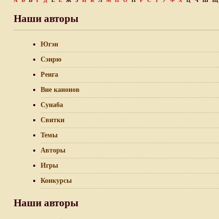
А
Б
В
Г
Д
Е
Ё
Ж
З
И
К
Л
М
Н
О
П
Р
С
Т
У
Ф
Х
Ц
Ч
Ш
Щ
Наши авторы
Югэн
Сэнрю
Ренга
Вне канонов
Сунаба
Свитки
Темы
Авторы
Игры
Конкурсы
Наши авторы