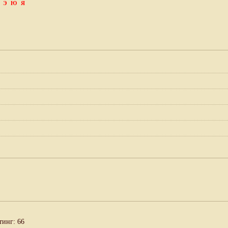
Э
Ю
Я
тинг: 66