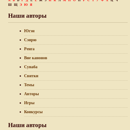
А
Б
В
Г
Д
Е
Ё
Ж
З
И
К
Л
М
Н
О
П
Р
С
Т
У
Ф
Х
Ц
Ч
Ш
Щ
Э
Ю
Я
Наши авторы
Югэн
Сэнрю
Ренга
Вне канонов
Сунаба
Свитки
Темы
Авторы
Игры
Конкурсы
Наши авторы