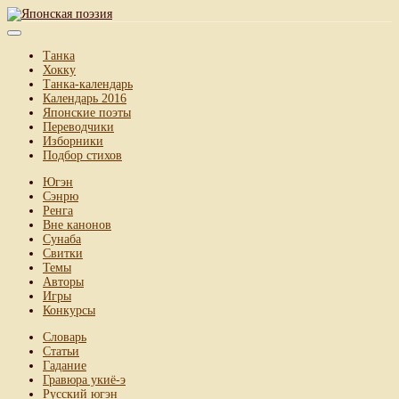
Танка
Хокку
Танка-календарь
Календарь 2016
Японские поэты
Переводчики
Изборники
Подбор стихов
Югэн
Сэнрю
Ренга
Вне канонов
Сунаба
Свитки
Темы
Авторы
Игры
Конкурсы
Словарь
Статьи
Гадание
Гравюра укиё-э
Русский югэн