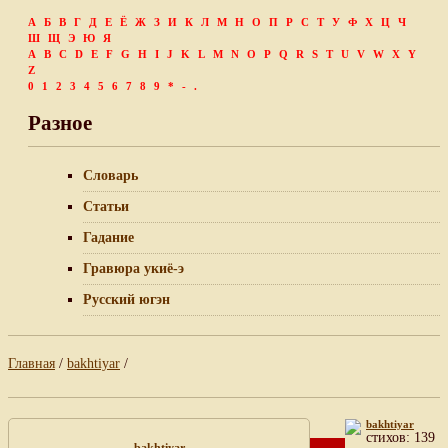
А
Б
В
Г
Д
Е
Ё
Ж
З
И
К
Л
М
Н
О
П
Р
С
Т
У
Ф
Х
Ц
Ч
Ш
Щ
Э
Ю
Я
A
B
C
D
E
F
G
H
I
J
K
L
M
N
O
P
Q
R
S
T
U
V
W
X
Y
Z
0
1
2
3
4
5
6
7
8
9
*
-
.
Разное
Словарь
Статьи
Гадание
Гравюра укиё-э
Русский югэн
Главная
/
bakhtiyar
/
bakhtiyar
cтихов: 139
bakhtiyar