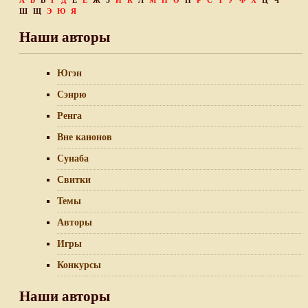
А
Б
В
Г
Д
Е
Ё
Ж
З
И
К
Л
М
Н
О
П
Р
С
Т
У
Ф
Х
Ц
Ч
Ш
Щ
Э
Ю
Я
Наши авторы
Югэн
Сэнрю
Ренга
Вне канонов
Сунаба
Свитки
Темы
Авторы
Игры
Конкурсы
Наши авторы