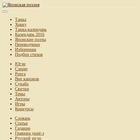
Танка
Хокку
Танка-календарь
Календарь 2016
Японские поэты
Переводчики
Изборники
Подбор стихов
Югэн
Сэнрю
Ренга
Вне канонов
Сунаба
Свитки
Темы
Авторы
Игры
Конкурсы
Словарь
Статьи
Гадание
Гравюра укиё-э
Русский югэн