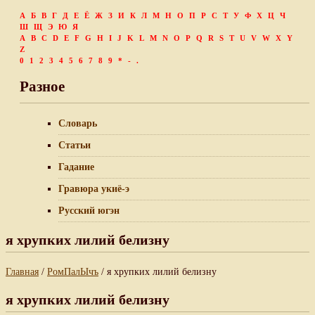
А
Б
В
Г
Д
Е
Ё
Ж
З
И
К
Л
М
Н
О
П
Р
С
Т
У
Ф
Х
Ц
Ч
Ш
Щ
Э
Ю
Я
A
B
C
D
E
F
G
H
I
J
K
L
M
N
O
P
Q
R
S
T
U
V
W
X
Y
Z
0
1
2
3
4
5
6
7
8
9
*
-
.
Разное
Словарь
Статьи
Гадание
Гравюра укиё-э
Русский югэн
я хрупких лилий белизну
Главная
/
РомПалЫчъ
/ я хрупких лилий белизну
я хрупких лилий белизну