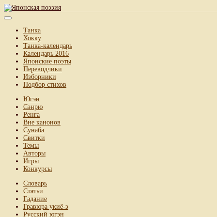
Танка
Хокку
Танка-календарь
Календарь 2016
Японские поэты
Переводчики
Изборники
Подбор стихов
Югэн
Сэнрю
Ренга
Вне канонов
Сунаба
Свитки
Темы
Авторы
Игры
Конкурсы
Словарь
Статьи
Гадание
Гравюра укиё-э
Русский югэн