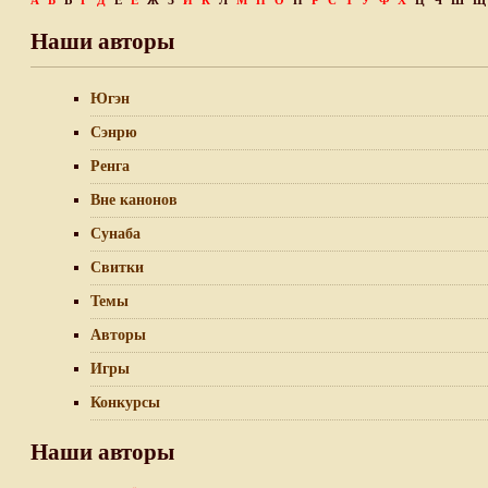
А
Б
В
Г
Д
Е
Ё
Ж
З
И
К
Л
М
Н
О
П
Р
С
Т
У
Ф
Х
Ц
Ч
Ш
Щ
Наши авторы
Югэн
Сэнрю
Ренга
Вне канонов
Сунаба
Свитки
Темы
Авторы
Игры
Конкурсы
Наши авторы