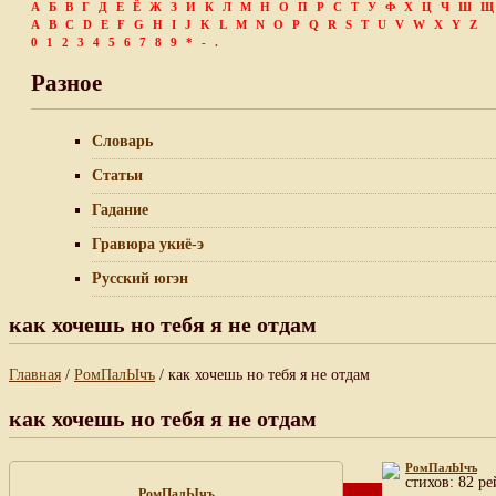
А
Б
В
Г
Д
Е
Ё
Ж
З
И
К
Л
М
Н
О
П
Р
С
Т
У
Ф
Х
Ц
Ч
Ш
Щ
A
B
C
D
E
F
G
H
I
J
K
L
M
N
O
P
Q
R
S
T
U
V
W
X
Y
Z
0
1
2
3
4
5
6
7
8
9
*
-
.
Разное
Словарь
Статьи
Гадание
Гравюра укиё-э
Русский югэн
как хочешь но тебя я не отдам
Главная
/
РомПалЫчъ
/ как хочешь но тебя я не отдам
как хочешь но тебя я не отдам
РомПалЫчъ
cтихов: 82 ре
РомПалЫчъ