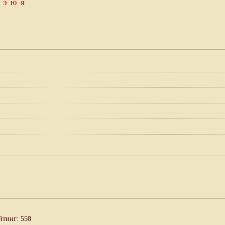
Э
Ю
Я
йтинг: 558