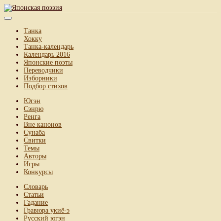
Танка
Хокку
Танка-календарь
Календарь 2016
Японские поэты
Переводчики
Изборники
Подбор стихов
Югэн
Сэнрю
Ренга
Вне канонов
Сунаба
Свитки
Темы
Авторы
Игры
Конкурсы
Словарь
Статьи
Гадание
Гравюра укиё-э
Русский югэн