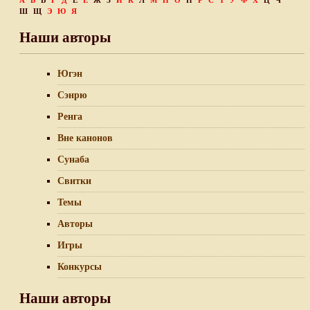
А
Б
В
Г
Д
Е
Ё
Ж
З
И
К
Л
М
Н
О
П
Р
С
Т
У
Ф
Х
Ц
Ч
Ш
Щ
Э
Ю
Я
Наши авторы
Югэн
Сэнрю
Ренга
Вне канонов
Сунаба
Свитки
Темы
Авторы
Игры
Конкурсы
Наши авторы