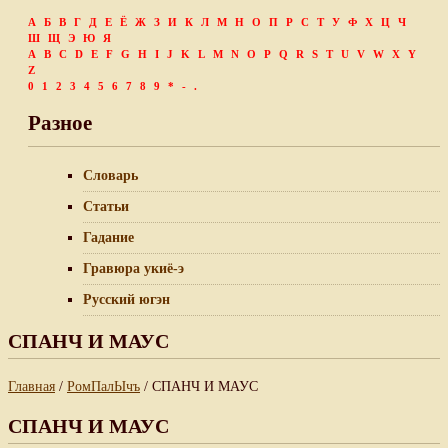
А
Б
В
Г
Д
Е
Ё
Ж
З
И
К
Л
М
Н
О
П
Р
С
Т
У
Ф
Х
Ц
Ч
Ш
Щ
Э
Ю
Я
A
B
C
D
E
F
G
H
I
J
K
L
M
N
O
P
Q
R
S
T
U
V
W
X
Y
Z
0
1
2
3
4
5
6
7
8
9
*
-
.
Разное
Словарь
Статьи
Гадание
Гравюра укиё-э
Русский югэн
СПАНЧ И МАУС
Главная
/
РомПалЫчъ
/ СПАНЧ И МАУС
СПАНЧ И МАУС