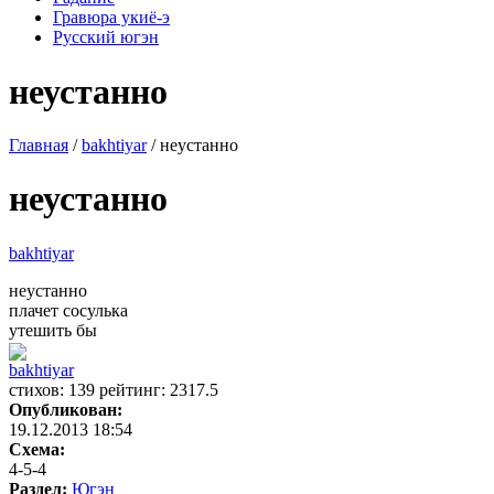
Гравюра укиё-э
Русский югэн
неустанно
Главная
/
bakhtiyar
/ неустанно
неустанно
bakhtiyar
неустанно
плачет сосулька
утешить бы
bakhtiyar
cтихов: 139 рейтинг: 2317.5
Опубликован:
19.12.2013 18:54
Схема:
4-5-4
Раздел:
Югэн