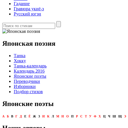
Гадание
Гравюра укиё-э
Русский югэн
Японская поэзия
Танка
Хокку
Танка-календарь
Календарь 2016
Японские поэты
Переводчики
Изборники
Подбор стихов
Японские поэты
А
Б
В
Г
Д
Е
Ё
Ж
З
И
К
Л
М
Н
О
П
Р
С
Т
У
Ф
Х
Ц
Ч
Ш
Щ
Э
Наши авторы