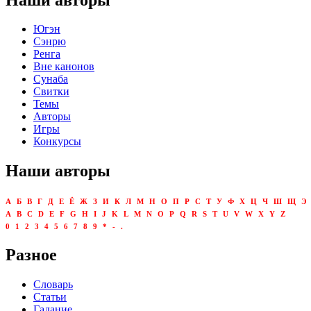
Югэн
Сэнрю
Ренга
Вне канонов
Сунаба
Свитки
Темы
Авторы
Игры
Конкурсы
Наши авторы
А
Б
В
Г
Д
Е
Ё
Ж
З
И
К
Л
М
Н
О
П
Р
С
Т
У
Ф
Х
Ц
Ч
Ш
Щ
Э
A
B
C
D
E
F
G
H
I
J
K
L
M
N
O
P
Q
R
S
T
U
V
W
X
Y
Z
0
1
2
3
4
5
6
7
8
9
*
-
.
Разное
Словарь
Статьи
Гадание