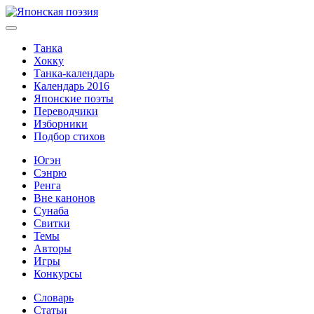
Танка
Хокку
Танка-календарь
Календарь 2016
Японские поэты
Переводчики
Изборники
Подбор стихов
Югэн
Сэнрю
Ренга
Вне канонов
Сунаба
Свитки
Темы
Авторы
Игры
Конкурсы
Словарь
Статьи