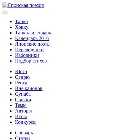
Танка
Хокку
Танка-календарь
Календарь 2016
Японские поэты
Переводчики
Изборники
Подбор стихов
Югэн
Сэнрю
Ренга
Вне канонов
Сунаба
Свитки
Темы
Авторы
Игры
Конкурсы
Словарь
Статьи