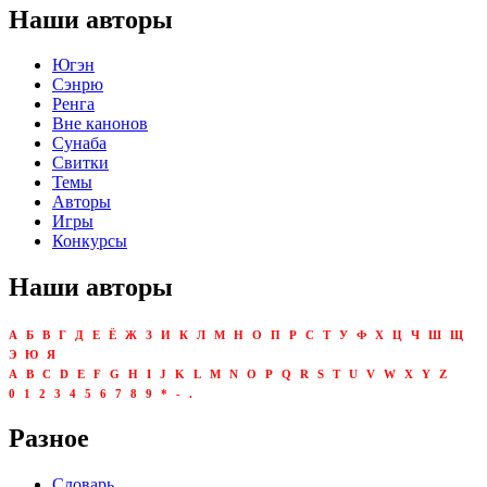
Наши авторы
Югэн
Сэнрю
Ренга
Вне канонов
Сунаба
Свитки
Темы
Авторы
Игры
Конкурсы
Наши авторы
А
Б
В
Г
Д
Е
Ё
Ж
З
И
К
Л
М
Н
О
П
Р
С
Т
У
Ф
Х
Ц
Ч
Ш
Щ
Э
Ю
Я
A
B
C
D
E
F
G
H
I
J
K
L
M
N
O
P
Q
R
S
T
U
V
W
X
Y
Z
0
1
2
3
4
5
6
7
8
9
*
-
.
Разное
Словарь