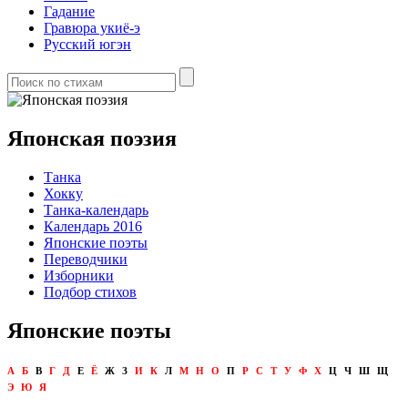
Гадание
Гравюра укиё-э
Русский югэн
Японская поэзия
Танка
Хокку
Танка-календарь
Календарь 2016
Японские поэты
Переводчики
Изборники
Подбор стихов
Японские поэты
А
Б
В
Г
Д
Е
Ё
Ж
З
И
К
Л
М
Н
О
П
Р
С
Т
У
Ф
Х
Ц
Ч
Ш
Щ
Э
Ю
Я