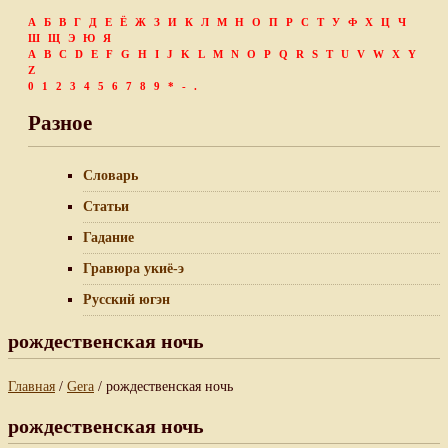
А
Б
В
Г
Д
Е
Ё
Ж
З
И
К
Л
М
Н
О
П
Р
С
Т
У
Ф
Х
Ц
Ч
Ш
Щ
Э
Ю
Я
A
B
C
D
E
F
G
H
I
J
K
L
M
N
O
P
Q
R
S
T
U
V
W
X
Y
Z
0
1
2
3
4
5
6
7
8
9
*
-
.
Разное
Словарь
Статьи
Гадание
Гравюра укиё-э
Русский югэн
рождественская ночь
Главная
/
Gera
/ рождественская ночь
рождественская ночь