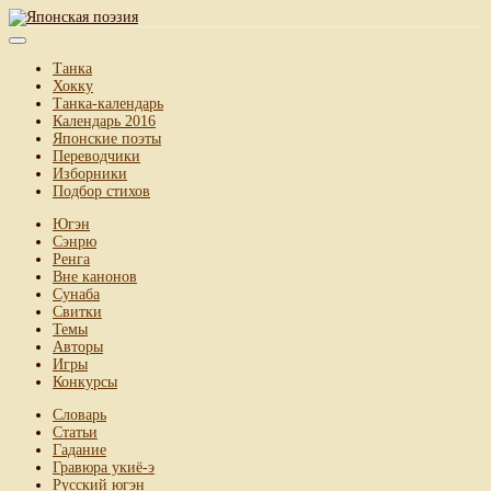
Танка
Хокку
Танка-календарь
Календарь 2016
Японские поэты
Переводчики
Изборники
Подбор стихов
Югэн
Сэнрю
Ренга
Вне канонов
Сунаба
Свитки
Темы
Авторы
Игры
Конкурсы
Словарь
Статьи
Гадание
Гравюра укиё-э
Русский югэн