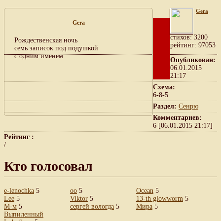
Gera
Gera
cтихов: 3200
Рождественская ночь
рейтинг: 97053
семь записок под подушкой
с одним именем
Опубликован:
06.01.2015
21:17
Схема:
6-8-5
Раздел:
Сенрю
Комментариев:
6 [06.01.2015 21:17]
Рейтинг :
/
Кто голосовал
e-lenochka
5
oo
5
Ocean
5
Lee
5
Viktor
5
13-th glowworm
5
М-м
5
сергей вологда
5
Мира
5
Выпиленный