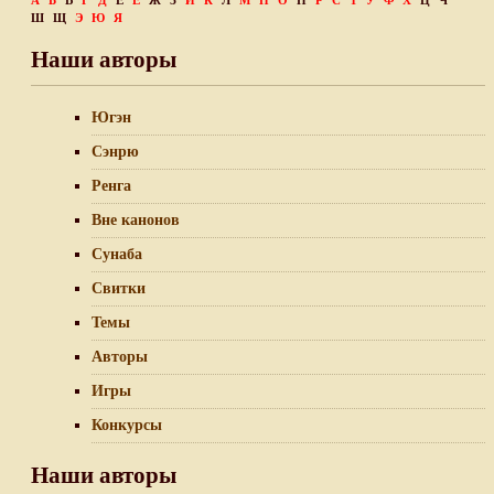
А
Б
В
Г
Д
Е
Ё
Ж
З
И
К
Л
М
Н
О
П
Р
С
Т
У
Ф
Х
Ц
Ч
Ш
Щ
Э
Ю
Я
Наши авторы
Югэн
Сэнрю
Ренга
Вне канонов
Сунаба
Свитки
Темы
Авторы
Игры
Конкурсы
Наши авторы